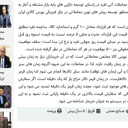
 معاملات آتی نقره در راستای توسعه دارایی های پایه بازار مشتقه و آغاز به
 منظور توسعه روش های نوین معاملاتی در بازار فیزیکی بورس کالای ایران
جزییات قرارداد آتی نقره بیانگر آن است که هر قرارداد معادل ۱۰۰ گرم و استاندارد کالا، ساچمه نقره مطابق
مجت
استاندارد ۹۹۹ است. حد نوسان قیمت این قرارداد، مثبت و منفی ۵ درصد نسبت به قیمت تسویه روز قبل
مجل
سید بر مبنای قیمت روز جهانی نقره و نرخ ارز سنا است؛ سقف موقعیت
 در نظر گرفته شده است.
ز بورس کالا مختص معاملاتی است که در آن خریداران نیاز به زمان بیش
 زمان رقابت دارند لذا در معاملات به این شیوه اگرچه زمان های سبز
و آبی (زمان های توقف) مانند سایر تالارها انجام می شود اما زمان قرمز
پیم
یر تالاهارست. در زمان قرمز تالار حراج باز که یک دقیقه است، اگر سفارش
ایرا
ش های موجود ثبت شود، مجدد زمان قرمز یک دقیقه تمدید می شود و این
زمانی که سفارش قیمت بالاتری در یک دقیقه پایانی ثبت نشود و به این
ه در سیستم به عنوان خریدار شناخته می شود.
صنایع معدنی
تاریخ :
۵ سال پیش
پرینت