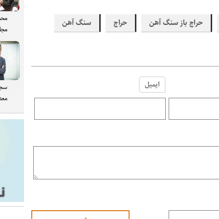
محم
حراج باز سنگ آهن
حراج
سنگ آهن
مجل
ایمیل
سجا
معدن