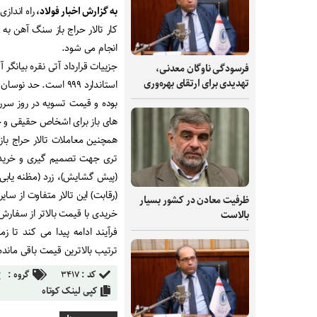
به گزارش اخبار فولاد،
راه اندازی
کار تالار حراج باز سنگ آهن به
انجام می شود.
فرسودگی ناوگان معدنی،
تهدیدی برای ارتقای بهره‌وری
بوده و قیمت تسویه در روز سرر
های باز برای اشخاص حقیقی و حقوقی نیز ۵۰۰ موقعیت در هر کد معاملاتی
همچنین معاملات تالار حراج با
تری جهت تصمیم گیری و خرید در
(پیش گشایش)، زرد (مظنه یابی) 
(رقابت) این تالار متفاوت از سا
ظرفیت‌ معادن در کشور بسیار
خریدی با قیمت بالاتر از سفار
بالاست
فرآیند ادامه پیدا می کند تا 
ترتیب بالاترین قیمت باقی ماند
کد :
۳۴۱۷
گروه :
کپی لینک کوتاه