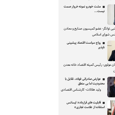
مشت خودرو نمونه خروار صمت
نیست...
بی توانگر- عضو کمیسیون صنایع و معادن
س شورای اسلامی
رواج سیاست اقتصاد پیشبینی
ناپذیر
ان مولوی- رئیس کمیته اقتصاد خانه معدن
ن
عوارض صادراتی فولاد، تقابل با
محدودیت اما بی منطق
ولید هلالات- کارشناس اقتصادی
قابلیت های قرارداد« لیسانس
استفاده از علامت تجاری»