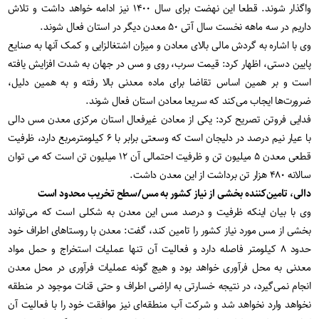
واگذار شوند. قطعا این نهضت برای سال ۱۴۰۰ نیز ادامه خواهد داشت و تلاش
داریم در سه ماهه نخست سال آتی ۵۰ معدن دیگر در استان فعال شوند.
وی با اشاره به گردش مالی بالای معادن و میزان اشتغالزایی و کمک آنها به صنایع
پایین دستی، اظهار کرد: قیمت سرب، روی و مس در جهان به شدت افزایش یافته
است و بر همین اساس تقاضا برای ماده معدنی بالا رفته و به همین دلیل،
ضرورت‌ها ایجاب می‌کند که سریعا معادن استان فعال شوند.
فدایی فروتن تصریح کرد: یکی از معادن غیرفعال استان مرکزی معدن مس دالی
با عیار نیم درصد در دلیجان است که وسعتی برابر با ۶ کیلومترمربع دارد، ظرفیت
قطعی معدن ۵ میلیون تن و ظرفیت احتمالی آن ۱۲ میلیون تن است که می توان
سالانه ۴۸۰ هزار تن برداشت از این معدن داشت.
دالی، تامین‌کننده بخشی از نیاز کشور به مس/سطح تخریب محدود است
وی با بیان اینکه ظرفیت و درصد مس این معدن به شکلی است که می‌تواند
بخشی از مس مورد نیاز کشور را تامین کند، گفت: معدن با روستاهای اطراف خود
حدود ۸ کیلومتر فاصله دارد و فعالیت آن تنها عملیات استخراج و حمل مواد
معدنی به محل فرآوری خواهد بود و هیچ گونه عملیات فرآوری در محل معدن
انجام نمی‌گیرد، در نتیجه خسارتی به اراضی اطراف و حتی قنات موجود در منطقه
نخواهد وارد نخواهد شد و شرکت آب منطقه‌ای نیز موافقت خود را با فعالیت آن