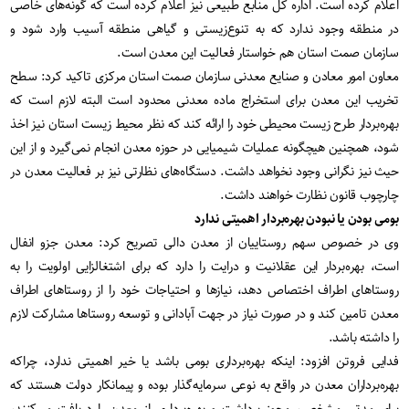
اعلام کرده است. اداره کل منابع طبیعی نیز اعلام کرده است که گونه‌های خاصی
در منطقه وجود ندارد که به تنوع‌زیستی و گیاهی منطقه آسیب وارد شود و
سازمان صمت استان هم خواستار فعالیت این معدن است.
معاون امور معادن و صنایع معدنی سازمان صمت استان مرکزی تاکید کرد: سطح
تخریب این معدن برای استخراج ماده معدنی محدود است البته لازم است که
بهره‌بردار طرح زیست محیطی خود را ارائه کند که نظر محیط زیست استان نیز اخذ
شود، همچنین هیچگونه عملیات شیمیایی در حوزه معدن انجام نمی‌گیرد و از این
حیث نیز نگرانی وجود نخواهد داشت. دستگاه‌های نظارتی نیز بر فعالیت معدن در
چارچوب قانون نظارت خواهند داشت.
بومی بودن یا نبودن بهره‌بردار اهمیتی ندارد
وی در خصوص سهم روستاییان از معدن دالی تصریح کرد: معدن جزو انفال
است، بهره‌بردار این عقلانیت و درایت را دارد که برای اشتغالزایی اولویت را به
روستاهای اطراف اختصاص دهد، نیازها و احتیاجات خود را از روستاهای اطراف
معدن تامین کند و در صورت نیاز در جهت آبادانی و توسعه روستاها مشارکت لازم
را داشته باشد.
فدایی فروتن افزود: اینکه بهره‌برداری بومی باشد یا خیر اهمیتی ندارد، چراکه
بهره‌برداران معدن در واقع به نوعی سرمایه‌گذار بوده و پیمانکار دولت هستند که