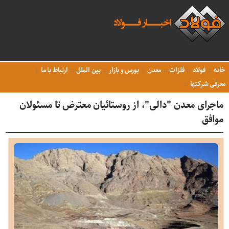
خانه
فولاد
فلزات
معدن
بورس و بازار
بین الملل
ارتباط با ما
معرفی شرکتها
ماجرای معدن "دالی"، از روستائیان معترض تا مسئولان
موافق