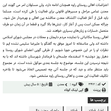
اعتراضات اهالی روستای راوه همچنان ادامه دارد، ولی مسئولان امر می گویند این
معدن تمامی مراحل و مسیرهای قانونی برای فعالیت را طی کرده است، مسلما
باید قبل از آغاز فعالیت اکتشاف معدن مناقشه بین اهالی و بهره‌بردار حل شود،
چراکه ممکن است پس از آغاز کار، تنش‌ها بالا گیرد و قطعا در آن زمان دو طرف
متحمل خسارات و زیان‌های بسیاری خواهند شد.
اهالی روستا مکاتباتی با نماینده مردم دلیجان و محلات در مجلس شورای اسلامی
داشته اند ولی متاسفانه تا امروز موفق به گفتگو با علیرضا سلیمی نشده ایم تا
نظرات او را در این خصوص جویا شویم. از طرفی گویی اعضای شورای روستا و
دهیار روز دوشنبه ۱۱ اسفندماه جلسه‌ای با فرماندار شهرستان داشته اند که با به
نتیجه نرسیدن این جلسه، موضوع به جلسه بعدی موکول شده است، در مجموع
باید منتظر ماند و دید که در جلسه آتی چه تصمیمی اتخاذ می‌شود تا بلاخره
تکلیف فعالیت این معدن و اهالی روستای راوه مشخص شود.
کد :
۳۴۱۲
گروه :
معدن
تاریخ :
۵ سال پیش
پرینت
کپی لینک کوتاه
برچسب ها
اخبار فولاد
فولاد
ماجرای معدن دالی