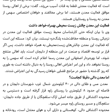
است که فعالیت معدنی قطعا به قنات آسیب می‌زند، گفت: برخی از اهالی روستا
موافق فعالیت معدن هستند، اما برخی مخالفند و خواهان اختصاص سهمی از
معدن به روستا و روستاییان هستند.
فعالیت این معدن چالش زیست محیطی بهمراه خواهد داشت
وی با بیان اینکه حتی کارشناسان محیط زیست موافق فعالیت این معدن در
نزدیکی روستا و منطقه حفاظت‌شده پلنگ‌دره نیستند، بیان کرد: مسئله این است
که فعالیت این معدن چالش‌های زیست‌محیطی به همراه خواهد داشت، پس اگر
قرار بر توسعه اقتصاد و صنعت در این منطقه از دلیجان است، باید اهالی منتفع
شوند، اما بهره‌بردار اصفهانی این معدن رسما اعلام کرده است که سهمی را به
روستا نخواهد داد و این امر اعتراض اهالی روستا را به دنبال داشته است به طوری
که روز گذشته با حضور در مراجع قضایی خواهان رسیدگی به این اعتراض شدند.
اما معدن دالی دقیقا کجاست؟
معدن مس و طلای دالی در ۴۰ کیلومتری شمال غرب شهرستان دلیجان و در
فاصله ای حدود ۸ کیلومتری با روستای راوه قرار گرفته است و دسترسی به
محدوده اکتشافی از طریق جاده اصلی اراک-سلفچگان یا از طریق جاده دلیجان-
سلفچگان و مسیر روستای راوه میسر می‌شود.
محدوده اکتشافی دالی، کوهستانی و دارای آب و هوای معتدل است، رودخانه و