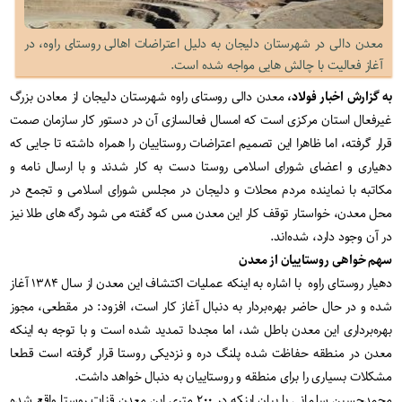
معدن دالی در شهرستان دلیجان به دلیل اعتراضات اهالی روستای راوه، در
آغاز فعالیت با چالش هایی مواجه شده است.
به گزارش اخبار فولاد،
معدن دالی روستای راوه شهرستان دلیجان از معادن بزرگ
غیرفعال استان مرکزی است که امسال فعالسازی آن در دستور کار سازمان صمت
قرار گرفته، اما ظاهرا این تصمیم اعتراضات روستاییان را همراه داشته تا جایی که
دهیاری و اعضای شورای اسلامی روستا دست به کار شدند و با ارسال نامه و
مکاتبه با نماینده مردم محلات و دلیجان در مجلس شورای اسلامی و تجمع در
محل معدن، خواستار توقف کار این معدن مس که گفته می شود رگه های طلا نیز
در آن وجود دارد، شده‌اند.
سهم خواهی روستاییان از معدن
دهیار روستای راوه با اشاره به اینکه عملیات اکتشاف این معدن از سال ۱۳۸۴ آغاز
شده و در حال حاضر بهره‌بردار به دنبال آغاز کار است، افزود: در مقطعی، مجوز
بهره‌برداری این معدن باطل شد، اما مجددا تمدید شده است و با توجه به اینکه
معدن در منطقه حفاظت شده پلنگ دره‌ و نزدیکی روستا قرار گرفته است قطعا
مشکلات بسیاری را برای منطقه و روستاییان به دنبال خواهد داشت.
محمدحسین سلمانی با بیان اینکه در ۲۰۰ متری این معدن قنات روستا واقع شده