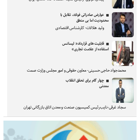
عوارض صادراتی فولاد، تقابل با
محدودیت اما بی منطق
ولید هلالات- کارشناس اقتصادی
قابلیت های قرارداد« لیسانس
استفاده از علامت تجاری»
محمدجواد حاجی حسینی- معاون حقوقی و امور مجلس وزارت صمت
چهار گام برای تحقق انقلاب
معدنی
سجاد غرقی-نایب‌رئیس کمیسیون صنعت و معدن اتاق بازرگانی تهران