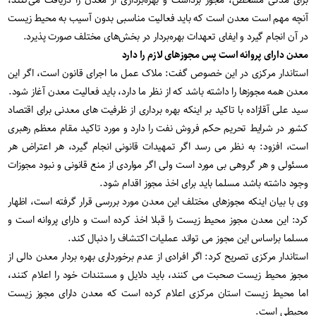
برای مدتی مشخص، مجوز برداشت و بهره‌برداری از معدن را دریافت می‌کنند،
آنچه مهم است معدن است که باید فعالیت مناسبی بدون آسیب به محیط زیست
در آن انجام گیرد و ایفای تعهدات بهره‌بردار در بخش‌های مختلف صورت پذیرد.
معدن دارای پروانه است پس مجوزهای لازم را دارد
استاندار مرکزی در این خصوص گفت: ملاک عمل ما اجرای قانون است، اگر این
معدن همه مجوزها را داشته باشد که از نظر ما دارد، باید فعالیت معدن آغاز شود.
سید علی آقازاده با تاکید بر اینکه بهره برداری از ظرفیت های معدنی برای اقتصاد
کشور در شرایط تحریم حکم فروش نفت را دارد و مورد تاکید مقام معظم رهبری
است، افزود: به نظر می رسد اگر تمهیدات قانونی انجام گیرد، هر اعتراض هر
مسئولی و هر گروهی بی مورد است ولی اگر مواردی از منع قانونی و نبود مجوزات
وجود داشته باشد مسلما باید برای اخذ مجوز اقدام شود.
وی با بیان اینکه مجوزهای مختلف این معدن مورد بررسی قرار گرفته است، اظهار
کرد: این معدن مجوز محیط زیست را قبلا اخذ کرده است و دارای پروانه است و
مسلما براساس این مجوز می تواند عملیات اکتشاف را دنبال کند.
استاندار مرکزی تصریح کرد: اگر افرادی از عدم برخورداری بهره بردار معدن دالی از
مجوز محیط زیست صحبت می کنند، باید دلایل و مستندات خود را اعلام کنند،
اما محیط زیست استان مرکزی اعلام کرده است که معدن دارای مجوز زیست
محیطی است.