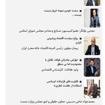
مشت خودرو نمونه خروار صمت
نیست...
مجتبی توانگر- عضو کمیسیون صنایع و معادن مجلس شورای اسلامی
رواج سیاست اقتصاد پیشبینی
ناپذیر
پیمان مولوی- رئیس کمیته اقتصاد خانه معدن ایران
عوارض صادراتی فولاد، تقابل با
محدودیت اما بی منطق
ولید هلالات- کارشناس اقتصادی
قابلیت های قرارداد« لیسانس
استفاده از علامت تجاری»
محمدجواد حاجی حسینی- معاون حقوقی و امور مجلس وزارت صمت