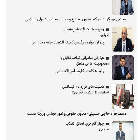
مجتبی توانگر- عضو کمیسیون صنایع و معادن مجلس شورای اسلامی
رواج سیاست اقتصاد پیشبینی
ناپذیر
پیمان مولوی- رئیس کمیته اقتصاد خانه معدن ایران
عوارض صادراتی فولاد، تقابل با
محدودیت اما بی منطق
ولید هلالات- کارشناس اقتصادی
قابلیت های قرارداد« لیسانس
استفاده از علامت تجاری»
محمدجواد حاجی حسینی- معاون حقوقی و امور مجلس وزارت صمت
چهار گام برای تحقق انقلاب
معدنی