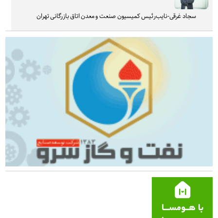
سجاد غرقی-نایب‌رئیس کمیسیون صنعت و معدن اتاق بازرگانی تهران