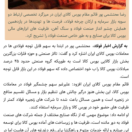
رضا محتشمی پور قائم مقام بورس کالای ایران در میزگرد تخصصی ارتباط دو
سویه بازار سرمایه و ارکان چرخه فولاد، فرصت ها و تهدیدها در یازدهمین
همایش چشم انداز صنعت فولاد و سنگ آهن، ظرفیت های ابزارهای مالی
بورس کالا برای صنایع و به طور خاص صنعت فولاد را تشریح کرد.
به گزارش اخبار فولاد،
محتشمی پور در ابتدا به سهم قابل توجه فولادی ها در
معاملات بورس کالای ایران اشاره کرد و گفت: تالار صنعتی و حوزه فلزات بزرگترین
بخش بازار کالایی بورس کالا است به طوریکه گروه صنعتی حدود ۴۵ درصد
مبادلات بورس کالا را ب خود اختصاص داده که سهم فولاد در این بازار قابل توجه
است.
قائم مقام بورس کالای ایران افزود: علیرغم سهم چشمگیر فولاد در معاملات
بورس کالا، این بخش هنوز درگیر چالش های تنظیم بازار و مسائل تقسیم منافع
در زنجیره است و همین مسائل باعث شده تا شرکت های زنجیره فولاد کمتر از
ظرفیت های حضور خود در بورس کالا و بازار سرمایه استفاه کنند.
او ادامه داد: موضوع مهمی که از نگاه صنایع مختلف از جمله شرکت های صنعت
فولاد به دور مانده است، ظرفیت ها و زیرساخت های آماده بورس کالا برای توسعه
این صنایع و ارائه خدمات متنوع و راهگشا برای رفع دغدغه های آن هاست اما در