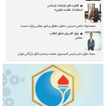
قابلیت های قرارداد« لیسانس
استفاده از علامت تجاری»
محمدجواد حاجی حسینی- معاون حقوقی و امور مجلس وزارت صمت
چهار گام برای تحقق انقلاب
معدنی
سجاد غرقی-نایب‌رئیس کمیسیون صنعت و معدن اتاق بازرگانی تهران