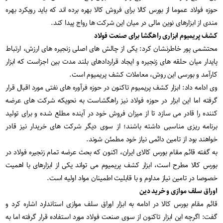
حوزه فولاد عموما از بورس کالا برای فروش کالا بهره برده اند که باید رویکرد بهره
مندی از ابزارهای نوین مالی در میان این شرکت ها رواج پیدا کند.
کشف پریمیوم ابزاری راهگشا برای صنعت فولاد
محتشمی پور خاطرنشان کرد: یکی از چالش های اصلی زنجیره های ارزش، ارتباط
پایدار میان حلقه های زنجیره و ایجاد قراردادهای بلند مدت بین اجزاست که ابزار
کارآمد و بورسی این روش، معاملات کشف پریمیوم است.
وی ادامه داد: ابزار کشف پریمیوم تاکنون در حوزه فرآوره های نفتی مورد اقبال قرار
گرفته اما این ابزار در حوزه فولاد نیز راهگشاست به نحویکه شرکت های عرضه
کننده را قادر می سازد تا از میزان فروش خود در آینده مطلع شده و برای تولید
برنامه ریزی مناسبی داشته باشند؛ از سوی دیگر شرکت های خریدار نیز قادر
خواهند بود از تامین دائمی نیاز خود مطمئن شوند.
به گفته قائم مقام بورس کالای ایران، اکنون که بحث عرضه تمام زنجیره فولاد در
بورس کالا مطرح است، ابزار کشف پریمیوم می تواند یکی از ابزارهای با اهمیت
خصوصا در تامین نیاز مداوم و با قابلیت اطمینان مواد اولیه است.
اوراق سلف موازی و خرید دین
قائم مقام بورس کالا در ادامه به ابزار اوراق سلف موازی استاندارد اشاره کرد و
گفت: اگرچه این ابزار تاکنون از سوی صنعت فولاد مورد استفاده قرار گرفته اما به