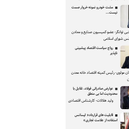
مشت خودرو نمونه خروار صمت
نیست...
بی توانگر- عضو کمیسیون صنایع و معادن
س شورای اسلامی
رواج سیاست اقتصاد پیشبینی
ناپذیر
ان مولوی- رئیس کمیته اقتصاد خانه معدن
ن
عوارض صادراتی فولاد، تقابل با
محدودیت اما بی منطق
ولید هلالات- کارشناس اقتصادی
قابلیت های قرارداد« لیسانس
استفاده از علامت تجاری»