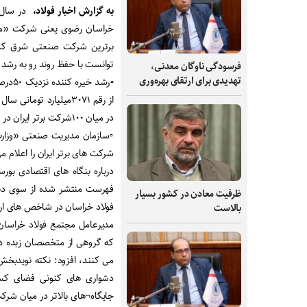
به گزارش اخبار فولاد،
خراسان رضوی یعنی شرکت «مجت
برترین شرکت صنعتی شرق کشو
توانست با حفظ روند رو به رشد خود، از رتبه ۶١ در سال گذشته، به جای
فرسودگی ناوگان معدنی،
تهدیدی برای ارتقای بهره‌وری
در میان ١٠٠شرکت برتر ایران در فضای کسب و کار بوده است.
فهرست منتشر شده از سوی دبیر
ظرفیت‌ معادن در کشور بسیار
فولاد خراسان در شاخص های ارز
بالاست
مدیرعامل مجتمع فولاد خراسان ب
که گروهی از متخصصان زبده د
می کنند، افزود: نکته نویدبخ
دشواری های کنونی فضای کس
جایگاه¬های بالاتر در میان شرک