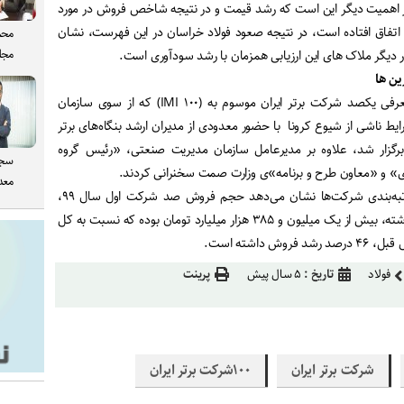
ئز اهمیت دیگر این است که رشد قیمت و در نتیجه شاخص فروش در مورد
اتفاق افتاده است، در نتیجه صعود فولاد خراسان در این فهرست، نشان
محم
مجل
دیگر ملاک های این ارزیابی همزمان با رشد سودآوری است.
ین ها
در بیست و سومین همایش معرفی یکصد شرکت برتر ایران موسوم به (IMI ۱۰۰) که از سوی سازمان
یط ناشی از شیوع کرونا با حضور معدودی از مدیران ارشد بنگاه‌های برتر
گزار شد، علاوه بر مدیرعامل سازمان مدیریت صنعتی، «رئیس گروه
سجا
ی» و «معاون طرح و برنامه»ی وزارت صمت سخنرانی کردند.
معدن
▫️نتایج بیست و سومین سال رتبه‌بندی شرکت‌ها نشان می‌دهد حجم فروش صد شرکت اول سال ۹۹،
براساس اطلاعات مالی سال گذشته، بیش از یک میلیون و ۳۸۵ هزار میلیارد تومان بوده که نسبت به کل
داشته است.
فولاد
تاریخ :
۵ سال پیش
پرینت
شرکت برتر ایران
١٠٠شرکت برتر ایران