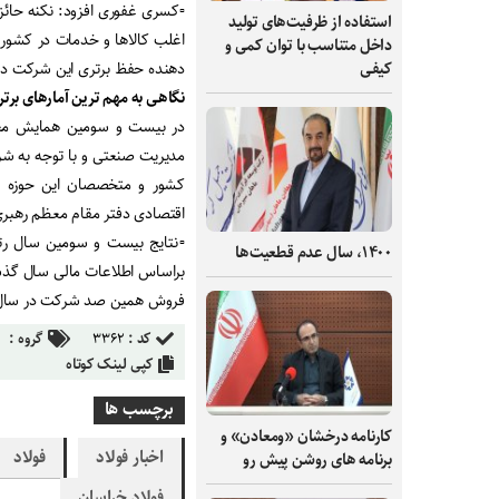
▫️کسری غفوری افزود: نکنه حا
استفاده از ظرفیت‌های تولید
اغلب کالاها و خدمات در کشور 
داخل متناسب با توان کمی و
دهنده حفظ برتری این شرکت در 
کیفی
نگاهی به مهم ترین آمارهای برتر
مدیریت صنعتی و با توجه به شرا
کشور و متخصصان این حوزه بر
اقتصادی دفتر مقام معظم رهبر
۱۴۰۰، سال عدم قطعیت‌ها
فروش همین صد شرکت در سال قبل، ۴۶ درصد رشد فروش 
کد :
۳۳۶۲
گروه :
کپی لینک کوتاه
برچسب ها
کارنامه درخشان «ومعادن» و
اخبار فولاد
فولاد
برنامه های روشن پیش رو
فولاد خراسان