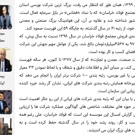
در سال ۱۳۹۹، همان طور که انتظار می رفت، بزرگ ترین شرکت بورسی استان
مع فولاد خراسان» که با نماد «فخاس» در بازار سرمایه فعال است،
ر شناخته شد و علاوه بر آن، این هولدینگ بزرگ صنعتی و معدنی
گاه ۵٩ این فهرست صعود کند.
مجت
▫️رشد خیره کننده نزدیک ۵٠درصدی فروش مجتمع فولاد خراسان در سال ١٣٩٨ نسبت به سال پیش، که
مجل
از رقم ٣٠٧١میلیارد تومانی سال ٩٧ به ۴۵٢٧میلیاردتومان بالغ شد، یکی از عوامل مهم جهش این شرکت
▫️سازمان مدیریت صنعتی «وزارت صنعت، معدن و تجارت» که از سال ۱۳۷۷ تا کنون، هر ساله فهرست
شرکت های برتر ایران را اعلام می کند، بر مبنای آمار و اطلاعات دقیق و شفاف و با لحاظ نمودن ۳۳ معیار
درباره بنگاه های اقتصادی بورسی یا غیر بورسی، رتبه بندی ۱۰۰ شرکت برتر ایران را انجام می دهد که
پیم
خانه همایش رتبه بندی شرکت های ایرانی، نشان گر رشد خیره کننده
ایرا
یابی این سازمان است.
ا بیان این که رتبه بندی شرکت های ایرانی از این رو حائز اهمیت است
ر حوزه های مختلف، شاخص های گوناگون عملکرد شرکت ها را ارزیابی
ش گزارش امسال این موسسه این است که فولاد خراسان، علی رغم همه
ب و کار، روند رشد خود را در سال گذشته حفظ کرده است و به
ت های بزرگ ایران می اندیشد.