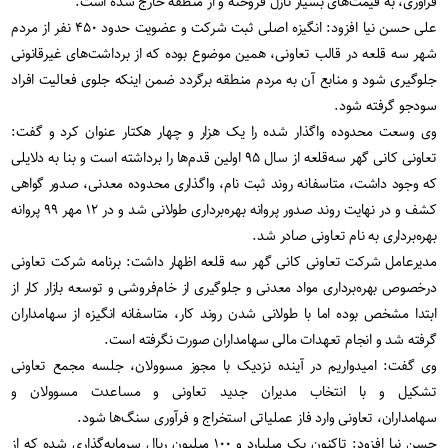
فراوری، به قیمت‌های بسیار نازل فروخته و از منطقه خارج شده است.
علی حسن نیا افزود: انگیزه اصلی ثبت شرکت و عضویت حدود ۴۵۰ نفر از مردم
شهر سه قلعه در قالب تعاونی، همین موضوع بوده که از برداشت‌های غیرقانونی
جلوگیری شود و منابع آن به مردم منطقه برگردد ضمن اینکه جلوی فعالیت افراد
سودجو گرفته شود.
وی وسعت محدوده واگذار شده را یک هزار و چهار هکتار عنوان کرد و گفت:
تعاونی کانی گهر سه‌قلعه از سال ۹۵ اولین قدم‌ها را برداشته است و بنا به دلایلی
که وجود داشت، متاسفانه روند ثبت نام، واگذاری محدوده معدنی، صدور گواهی
کشف و در نهایت روند صدور پروانه بهره‌برداری طولانی شد و در ۱۲ مهر ۹۹ پروانه
بهره‌برداری به نام تعاونی صادر شد.
مدیرعامل شرکت تعاونی کانی گهر سه قلعه اظهار داشت: برنامه شرکت تعاونی
درخصوص بهره‌برداری مواد معدنی و جلوگیری از خام‌فروشی و توسعه بازار کار از
ابتدا مشخص بوده اما با طولانی شدن روند کار، متاسفانه انگیزه از سهامداران
گرفته شد و انجام تعهدات مالی سهامداران صورت نگرفته است.
وی گفت: امیدواریم در آینده نزدیک با مجوز مسوولان، جلسه مجمع تعاونی
تشکیل و با انتخاب مدیران جدید تعاونی و مساعدت مسوولان و
سهامداران، تعاونی وارد فاز عملیاتی استخراج و فرآوری سنگ‌ها شود.
حسن نیا افزود: تاکنون یک میلیارد و ۱۰۰ میلیون ریال سرمایه‌گذاری شده که از