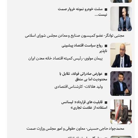
مشت خودرو نمونه خروار صمت
نیست...
مجتبی توانگر- عضو کمیسیون صنایع و معادن مجلس شورای اسلامی
رواج سیاست اقتصاد پیشبینی
ناپذیر
پیمان مولوی- رئیس کمیته اقتصاد خانه معدن ایران
عوارض صادراتی فولاد، تقابل با
محدودیت اما بی منطق
ولید هلالات- کارشناس اقتصادی
قابلیت های قرارداد« لیسانس
استفاده از علامت تجاری»
محمدجواد حاجی حسینی- معاون حقوقی و امور مجلس وزارت صمت