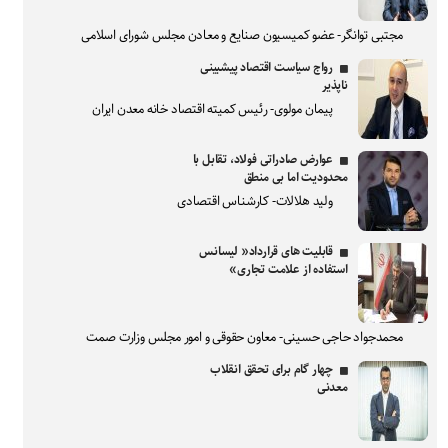
مجتبی توانگر- عضو کمیسیون صنایع و معادن مجلس شورای اسلامی
رواج سیاست اقتصاد پیشبینی
ناپذیر
پیمان مولوی- رئیس کمیته اقتصاد خانه معدن ایران
عوارض صادراتی فولاد، تقابل با
محدودیت اما بی منطق
ولید هلالات- کارشناس اقتصادی
قابلیت های قرارداد« لیسانس
استفاده از علامت تجاری»
محمدجواد حاجی حسینی- معاون حقوقی و امور مجلس وزارت صمت
چهار گام برای تحقق انقلاب
معدنی