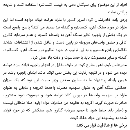
افراد از این موضوع برای سیگنال دهی به قیمت کنسانتره استفاده کنند و شایعه
پراکنی نمایند.
یزدی زاده خاطرنشان کرد: امروز کشور با مازاد عرضه فولاد مواجه است اما این
مازاد در مورد سنگ آهن، کنسانتره و گندله نیز صدق می کند؟ پاسخ واضح است
در یک بخش از زنجیره نظیر سنگ آهن به واسطه کمبود و عدم سرمایه گذاری
کافی و حضور واحدهای مربوطه در پایین دست و غافل شدن از اکتشافات، شاهد
تقاضای زیادی هستیم و به این ترتیب در حوزه تنظیم بازار سنگ آهن، کنسانتره،
گندله و سایر محصولات باید با حساسیت و دقت بالا عمل کرد.
مدیرعامل ذوب آهن مطرح کرد: در طرف مقابل در انتهای زنجیره فولاد مازاد عرضه
دیده می شود و در نتیجه رقابت این بخش نمی تواند مانند ابتدای زنجیره باشد در
همین رابطه پیشنهاد ما به معاون معدنی وزیر صمت این بود که یک میزان
حداقلی سنگ آهن به عنوان سهمیه مصرف واحدها تعریف و مابقی به عنوان
مازاد بر سهمیه واحدها در بورس کالا عرضه شود و درصورت نبود مشتری،
صادرات صورت گیرد. اگرچه به عقیده من صادرات مواد اولیه اصلا منطقی نیست
و ذخایر باید حفظ شود تا حجم سرمایه گذاری های سنگینی که در حوزه فولاد
شده به پیشتوانه این مواد حفظ گردد.
برخی ها از شفافیت فرار می کنند