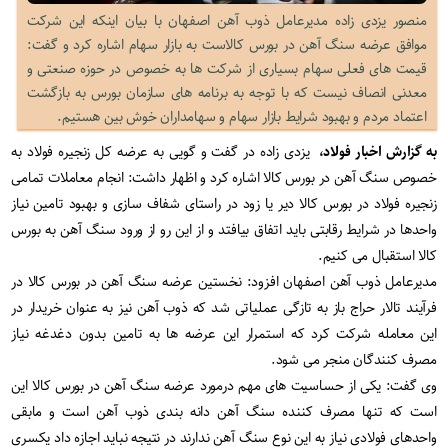
منصور یزدی زاده مدیرعامل ذوب آهن اصفهان با بیان اینکه این شرکت
موافق عرضه سنگ آهن در بورس کالاست به بازار سهام اشاره کرد و گفت:
قیمت های فعلی سهام بسیاری از شرکت ها به خصوص در حوزه صنعتی و
معدنی انصاف نیست که با توجه به برنامه های سازمان بورس به بازگشت
اعتماد مردم و بهبود شرایط بازار سهام و سهامداران خوش بین هستیم.
به گزارش اخبار فولاد،
یزدی زاده در گفت و گویی به عرضه کل زنجیره فولاد به
خصوص سنگ آهن در بورس کالا اشاره کرد و اظهار داشت: انجام معاملات تمامی
زنجیره فولاد در بورس کالا دیر یا زود در راستای شفاف سازی و بهبود تامین نیاز
واحدها در شرایط رقابتی باید اتفاق بیافتد و از این رو از ورود سنگ آهن به بورس
کالا استقبال می کنیم.
مدیرعامل ذوب آهن اصفهان افزود: نخستین عرضه سنگ آهن در بورس کالا در
فرآیند تالار حراج باز به تازگی عملیاتی شد که ذوب آهن نیز به عنوان خریدار در
این معامله شرکت کرد که استمرار این عرضه ها به تامین بدون دغدغه نیاز
مصرف کنندگان منجر می شود.
وی گفت: یکی از حساسیت های مهم درمورد عرضه سنگ آهن در بورس کالا این
است که تنها مصرف کننده سنگ آهن دانه بندی ذوب آهن است و مابقی
واحدهای فولادی نیاز به این نوع سنگ آهن ندارند در نتیجه نباید اجازه داد یکسری