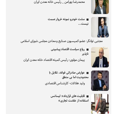
محمدرضا بهرامن _ رئیس خانه معدن ایران
مشت خودرو نمونه خروار صمت
نیست...
مجتبی توانگر- عضو کمیسیون صنایع و معادن مجلس شورای اسلامی
رواج سیاست اقتصاد پیشبینی
ناپذیر
پیمان مولوی- رئیس کمیته اقتصاد خانه معدن ایران
عوارض صادراتی فولاد، تقابل با
محدودیت اما بی منطق
ولید هلالات- کارشناس اقتصادی
قابلیت های قرارداد« لیسانس
استفاده از علامت تجاری»