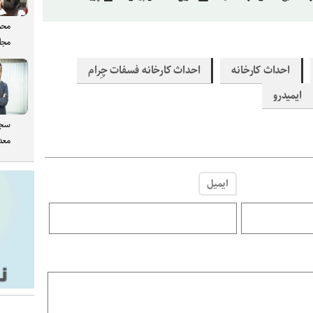
محم
مجل
احداث کارخانه
احداث کارخانه فسفات چِرام
ایمیدرو
سجا
معدن
ایمیل