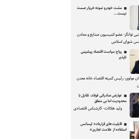
مشت خودرو نمونه خروار صمت
نیست...
بی توانگر- عضو کمیسیون صنایع و معادن
س شورای اسلامی
رواج سیاست اقتصاد پیشبینی
ناپذیر
ان مولوی- رئیس کمیته اقتصاد خانه معدن
ن
عوارض صادراتی فولاد، تقابل با
محدودیت اما بی منطق
ولید هلالات- کارشناس اقتصادی
قابلیت های قرارداد« لیسانس
استفاده از علامت تجاری»