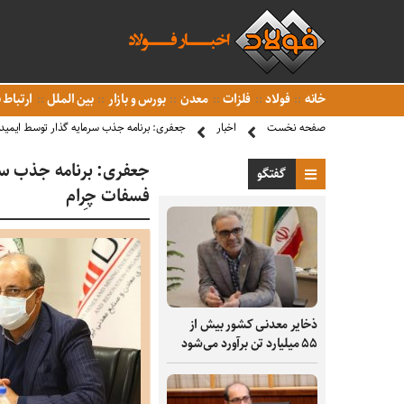
خانه
فولاد
فلزات
معدن
بورس و بازار
بین الملل
ارتباط ب
صفحه نخست
اخبار
جعفری: برنامه جذب سرمایه گذار توسط ایمیدر
جعفری: برنامه جذب سرم
گفتگو
فسفات چِرام
ذخایر معدنی کشور بیش از
۵۵ میلیارد تن برآورد می‌شود