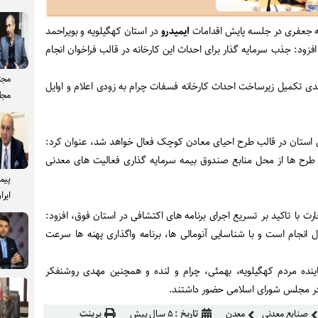
ه جعفری در جلسه پایش اقدامات
ایمیدرو
در استان کهگیلویه و بویراحمد
افزود: جذب سرمایه گذار برای احداث این کارخانه در قالب فراخوان انجام
مجت
دی تکمیل زیرساخت احداث کارخانه فسفات چرام به زودی اعلام و اوایل
مجل
ال استان در قالب طرح احیای معادن کوچک فعال خواهد شد، عنوان کرد:
ی طرح ها از محل منابع صندوق بیمه سرمایه گذاری فعالیت های معدنی
پیم
ایرا
 با تاکید بر تسریع اجرای برنامه های اکتشافی در استان فوق، افزود:
ل انجام است و با شناسایی آنومالی ها، برنامه واگذاری پهنه ها سرعت
نده مردم کهگیلویه، بهمئی، چرام و لنده و همچنین مهدی روشنفکر
ن در مجلس شورای اسلامی حضور داشتند.
صنایع معدنی
معدن
تاریخ :
۵ سال پیش
پرینت