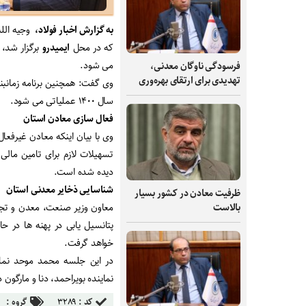
به گزارش اخبار فولاد،
وجیه الل
که در محل
ایمیدرو
برگزار شد، 
می شود.
فرسودگی ناوگان معدنی،
تهدیدی برای ارتقای بهره‌وری
وی گفت: همچنین برنامه زمانبن
سال ۱۴۰۰ عملیاتی می شود.
فعال سازی معادن استان
وی با بیان اینکه معادن غیرفع
تسهیلات لازم برای تامین مال
دیده شده است.
شناسایی ذخایر معدنی استان
ظرفیت‌ معادن در کشور بسیار
بالاست
معاون وزیر صنعت، معدن و تجارت
پتانسیل یابی در پهنه ها در حا
خواهد گرفت.
در این جلسه محمد موحد نمای
نماینده بویراحمد، دنا و مارگو
کد :
۳۲۸۹
گروه :