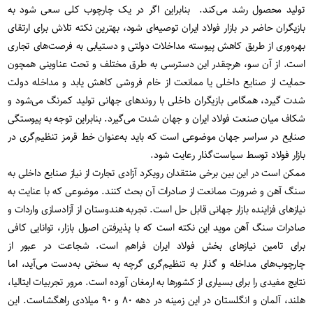
تولید محصول رشد می‌کند. بنابراین اگر در یک چارچوب کلی سعی شود به
بازیگران حاضر در بازار فولاد ایران توصیه‌ای شود، بهترین نکته تلاش برای ارتقای
بهره‌وری از طریق کاهش پیوسته مداخلات دولتی و دستیابی به فرصت‌های تجاری
است. از آن سو، هرچقدر این دسترسی به طرق مختلف و تحت عناوینی همچون
حمایت از صنایع داخلی یا ممانعت از خام فروشی کاهش یابد و مداخله دولت
شدت گیرد، همگامی بازیگران داخلی با روندهای جهانی تولید کمرنگ می‌شود و
شکاف میان صنعت فولاد ایران و جهان شدت می‌گیرد. بنابراین توجه به پیوستگی
صنایع در سراسر جهان موضوعی است که باید به‌عنوان خط قرمز تنظیم‌گری در
بازار فولاد توسط سیاست‌گذار رعایت شود.
ممکن است در این بین برخی منتقدان رویکرد آزادی تجارت از نیاز صنایع داخلی به
سنگ آهن و ضرورت ممانعت از صادرات آن بحث کنند. موضوعی که با عنایت به
نیازهای فزاینده بازار جهانی قابل حل است. تجربه هندوستان از آزادسازی واردات و
صادرات سنگ آهن موید این نکته است که با پذیرفتن اصول بازار، توانایی کافی
برای تامین نیازهای بخش فولاد ایران فراهم است. شجاعت در عبور از
چارچوب‌های مداخله و گذار به تنظیم‌گری گرچه به سختی به‌دست می‌آید، اما
نتایج مفیدی را برای بسیاری از کشورها به ارمغان آورده است. مرور تجربیات ایتالیا،
هلند، آلمان و انگلستان در این زمینه در دهه ۸۰ و ۹۰ میلادی راهگشاست. این