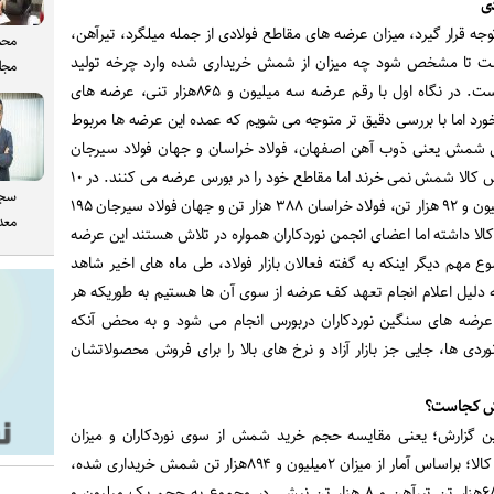
دی
وجه قرار گیرد، میزان عرضه های مقاطع فولادی از جمله میلگرد، تیرآهن،
محم
است تا مشخص شود چه میزان از شمش خریداری شده وارد چرخه تولید
مجل
شده و به سمت دلالی نرفته است. در نگاه اول با رقم عرضه سه میلیون و ۸۶۵هزار تنی، عرضه های
رد اما با بررسی دقیق تر متوجه می شویم که عمده این عرضه ها مربوط
شمش یعنی ذوب آهن اصفهان، فولاد خراسان و جهان فولاد سیرجان
بوده است؛ این شرکت ها از بورس کالا شمش نمی خرند اما مقاطع خود را در بورس عرضه می کنند. در ۱۰
سجا
ماهه امسال، ذوب آهن یک میلیون و ۹۲ هزار تن، فولاد خراسان ۳۸۸ هزار تن و جهان فولاد سیرجان ۱۹۵
معدن
لا داشته اما اعضای انجمن نوردکاران همواره در تلاش هستند این عرضه
وع مهم دیگر اینکه به گفته فعالان بازار فولاد، طی ماه های اخیر شاهد
 دلیل اعلام انجام تعهد کف عرضه از سوی آن ها هستیم به طوریکه هر
، عرضه های سنگین نوردکاران دربورس انجام می شود و به محض آنکه
نوردی ها، جایی جز بازار آزاد و نرخ های بالا را برای فروش محصولاتشان
این گزارش؛ یعنی مقایسه حجم خرید شمش از سوی نوردکاران و میزان
معامله محصولات آنها در بورس کالا؛ براساس آمار از میزان ۲میلیون و ۸۹۴هزار تن شمش خریداری شده،
نوردکاران ۹۶۱هزار تن میلگرد، ۶۸هزار تن تیرآهن و ۸ هزار تن نبشی در مجموع به حجم یک میلیون و