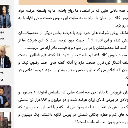
همه دلالی هایی که در اقتصاد ما رواج یافته، اما به واسطه عرضه مواد
ورس کالا، می توان با مراجعه به سایت این بورس دست برخی افراد را به
 رو کرد.
مجت
لف برخی شرکت های حوزه نورد با عرضه بخش بزرگی از محصولاتشان
مجل
ا پخش شده و این اتفاق از آن جهت مورد توجه است که این شرکت ها از
د اما محصولشان را در بازار سیاه و با قیمت دلار آزاد می فروشند.
 سایت بورس کالا رفته ایم تا مشخص شود، آیا گفته های فعالان صنعت
خلف آشکار نوردکاران صحت دارد یا آنکه گفته های احمد رضوی نیک و
اران که اعلام می کنند این انجمن حتی بیشتر از تعهد عرضه اعلامی در
پیم
.
ایرا
بازه زمانی مورد بررسی ما از ابتدای فروردین تا پایان دی ماه است جایی که براساس آمارها، ۴ میلیون و
۵۰هزار تن انواع شمش بلوم و فولادی در بورس کالای ایران عرضه شده و دو میلیون و ۸۹۴هزار تن شمش
یک پرسش در همین ابتدا به وجود می آید که چرا اعضای انجمن نورد که
ضه های کم و قطره چکانی شمش در بورس گلایه داشتند، یک میلیون و