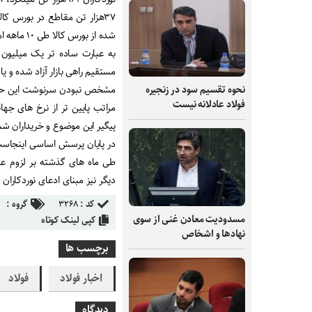
شده از بورس کالا طی ۱۰ ماهه امسال است! (در نمودار مشخص است)
مستقیم راهی بازار آزاد شده و 
مشخص نبودن سرنوشت این حجم 
نحوه تقسیم سود در زنجیره
فولاد عادلانه نیست
مراتب پایین تر از نرخ های جهان
پیگیر این موضوع و خریداران شم
در پایان پرسش اساسی اینجاست
طی ماه های گذشته بر لزوم عرض
دیگر نیز مبنای ادعای نوردکارا
کد :
۳۲۶۸
گروه :
مسدودیت معادن غنی از سوی
کپی لینک کوتاه
نهادها و اشخاص
برچسب ها
اخبار فولاد
فولاد
دیدگاه