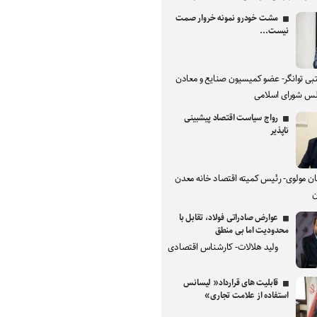
مشت خودرو نمونه خروار صمت
نیست...
بی توانگر- عضو کمیسیون صنایع و معادن
س شورای اسلامی
رواج سیاست اقتصاد پیشبینی
ناپذیر
ان مولوی- رئیس کمیته اقتصاد خانه معدن
ن
عوارض صادراتی فولاد، تقابل با
محدودیت اما بی منطق
ولید هلالات- کارشناس اقتصادی
قابلیت های قرارداد« لیسانس
استفاده از علامت تجاری»