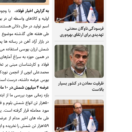
به گزارش اخبار فولاد،
با وجود 
اولیه و کالاهای واسطه ای در ب
اسم تولید در حال دلالی هستند،
فرسودگی ناوگان معدنی،
طی هفته های گذشته موضوع تخ
تهدیدی برای ارتقای بهره‌وری
در بازار آزاد آهن در رسانه ه
شمش ارزان بورسی استفاده می کنن
در همین حوزه به سراغ آمارهای
فولاد و کارشناسان مبنی بر ت
محمدعلی ابویی از انجمن نوردک
بورس عرضه داشته، درست است
ظرفیت‌ معادن در کشور بسیار
عرضه ۴ میلیون شمش در ۱۰ ماه
بالاست
مورد معامله قرار گرفته است. 
طی ماه های اخیر مدام از عر
۱۵۹هزار تن شمش را نخریده و این حجم بدون معامله مانده است؟!