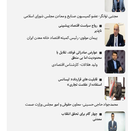
مجتبی توانگر- عضو کمیسیون صنایع و معادن مجلس شورای اسلامی
رواج سیاست اقتصاد پیشبینی
ناپذیر
پیمان مولوی- رئیس کمیته اقتصاد خانه معدن ایران
عوارض صادراتی فولاد، تقابل با
محدودیت اما بی منطق
ولید هلالات- کارشناس اقتصادی
قابلیت های قرارداد« لیسانس
استفاده از علامت تجاری»
محمدجواد حاجی حسینی- معاون حقوقی و امور مجلس وزارت صمت
چهار گام برای تحقق انقلاب
معدنی