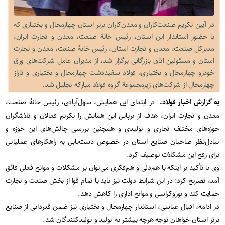
در آیین تکریم صنعت‌کاران و معدن‌کاران برتر استان چهارمحال و بختیاری که
با حضور استاندار این استان، رئیس خانۀ صنعت، معدن و تجارت ایران،
مدیرکل صنعت، معدن و تجارت استان، رئیس خانۀ صنعت، معدن و تجارت
استان و مسئولین اتاق بازرگانی برگزار شد، از مدیران عامل شرکت‌های ورق
خودرو چهارمحال و بختیاری، فولاد سفیددشت چهارمحال و بختیاری و تاراز
چهارمحال از شرکت‌های زیرمجموعۀ گروه فولاد مبارکه تجلیل شد.
به گزارش اخبار فولاد،
در ابتدای این همایش، سهل‌آبادی، رئیس خانۀ صنعت،
معدن و تجارت ایران، هدف از برپایی این همایش را تکریم فعالان و تلاشگران
حوزه‌های مختلف تجاری و تولیدی و همچنین بررسی چالش‌های این حوزه و
تبادل‌نظر صاحبان صنایع استان در خصوص دست‌یابی به راهکارهای عملیاتی
برای رفع این مشکلات توصیف کرد.
وی با تأکید بر اینکه با هم‌دلی و هم‌فکری می‌توان بر مشکلات و موانع فعلی فائق
آمد، تصریح کرد: در این شرایط دولت نیز باید با تمام قوا از بخش صنعت و تجارت
حمایت کند و بوروکراسی و موانع اداری را کاهش دهد.
در ادامه، اقبال عباسی، استاندار چهارمحال و بختیاری نیز ضمن قدردانی از صنایع
برتر استان خواهان توجه هرچه بیشتر به تولید و تولیدکنندگان شد.