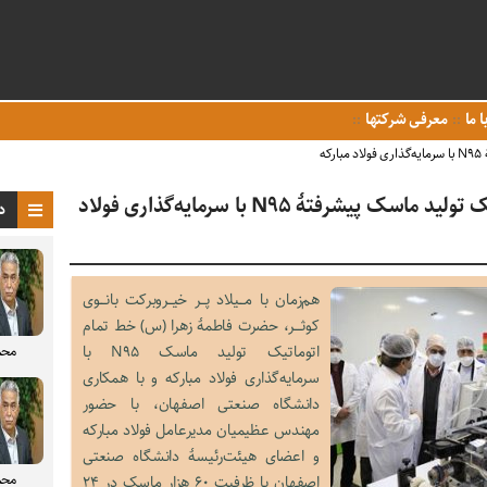
ا ما
معرفی شرکتها
ه
افتتاح خط تمام اتوماتیک تولید ماسک پیشرفتۀ N۹۵ با سرمایه‌گذاری فولاد
د
هم‌زمان با مـــیلاد پــر خیــروبرکت بانـــوی
کوثـــر، حضرت فاطمۀ زهرا (س) خط تمام
اتوماتیک تولید ماسک N۹۵ با
محم
سرمایه‌گذاری فولاد مبارکه و با همکاری
دانشگاه صنعتی اصفهان، با حضور
مهندس عظیمیان مدیرعامل فولاد مبارکه
و اعضای هیئت‌رئیسۀ دانشگاه صنعتی
محم
اصفهان با ظرفیت ۶۰ هزار ماسک در ۲۴