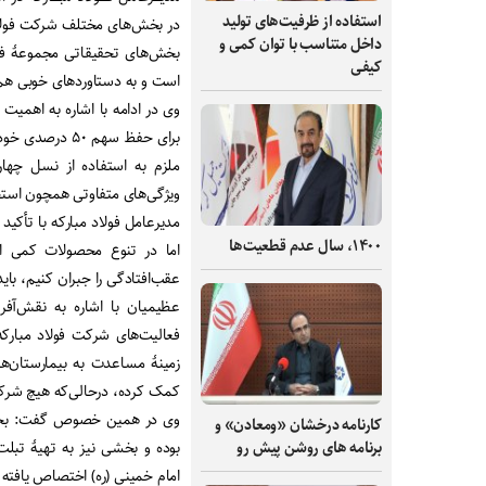
استفاده از ظرفیت‌های تولید
در بخش‌های مختلف شرکت فولاد 
داخل متناسب با توان کمی و
بخش‌های تحقیقاتی مجموعۀ فول
کیفی
است و به دستاوردهای خوبی ه
وی در ادامه با اشاره به اهمیت
برای حفظ سهم ۰
ملزم به استفاده از نسل چهار
ویژگی‌های متفاوتی همچون استحک
مدیرعامل فولاد مبارکه با تأکید 
۱۴۰۰، سال عدم قطعیت‌ها
اما در تنوع محصولات کمی از 
عقب‌افتادگی را جبران کنیم، بای
عظیمیان با اشاره به نقش‌آفری
فعالیت‌های شرکت فولاد مبارکه
کمک کرده، درحالی‌که هیچ شرکتی در ایران به ۱۰ درصد از
وی در همین خصوص گفت: بخش ع
کارنامه درخشان «ومعادن» و
برنامه های روشن پیش رو
بوده و بخشی نیز به تهیۀ تبلت
امام خمینی (ره) اختصاص یافته