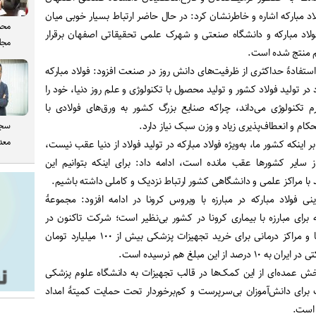
مبارکه اشاره و خاطرنشان کرد: در حال حاضر ارتباط بسیار خوبی میان
محم
اد مبارکه و دانشگاه صنعتی و شهرک علمی تحقیقاتی اصفهان برقرار
مجل
م منتج شده است.
 استفادۀ حداکثری از ظرفیت‌های دانش روز در صنعت افزود: فولاد مبارکه
۵ درصدی خود در تولید فولاد کشور و تولید محصول با تکنولوژی و علم روز دنیا، خود را
م تکنولوژی می‌داند، چراکه صنایع بزرگ کشور به ورق‌های فولادی با
ام و انعطاف‌پذیری زیاد و وزن سبک نیاز دارد.
سجا
معدن
بر اینکه کشور ما، به‌ویژه فولاد مبارکه در تولید فولاد از دنیا عقب نیست،
سایر کشورها عقب مانده است، ادامه داد: برای اینکه بتوانیم این
د با مراکز علمی و دانشگاهی کشور ارتباط نزدیک و کاملی داشته باشیم.
نی فولاد مبارکه در مبارزه با ویروس کرونا در ادامه افزود: مجموعۀ
 برای مبارزه با بیماری کرونا در کشور بی‌نظیر است؛ شرکت تاکنون در
زمینۀ مساعدت به بیمارستان‌ها و مراکز درمانی برای خرید تجهیزات پزشکی بیش از ۱۰۰ میلیارد تومان
 این مبلغ هم نرسیده است.
مده‌ای از این کمک‌ها در قالب تجهیزات به دانشگاه علوم پزشکی
 برای دانش‌آموزان بی‌سرپرست و کم‌برخوردار تحت حمایت کمیتۀ امداد
 است.