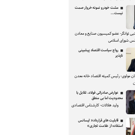
مشت خودرو نمونه خروار صمت
نیست...
بی توانگر- عضو کمیسیون صنایع و معادن
س شورای اسلامی
رواج سیاست اقتصاد پیشبینی
ناپذیر
ان مولوی- رئیس کمیته اقتصاد خانه معدن
ن
عوارض صادراتی فولاد، تقابل با
محدودیت اما بی منطق
ولید هلالات- کارشناس اقتصادی
قابلیت های قرارداد« لیسانس
استفاده از علامت تجاری»