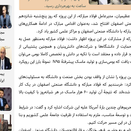
ساعت به بهره‌برداری رسید.
میان، مدیرعامل فولاد مبارکه، از این پروژه که روز پنج‌شنبه شانزدهم
تی اصفهان افتتاح شد، به‌عنوان اقدامی مبارک در ادامۀ همکاری‌های
بارکه با دانشگاه صنعتی اصفهان و مراکز علمی کشور یاد کرد.
مجت
رکه از مشارکت در این پروژه اظهار داشت: فولاد مبارکه به‌‌منظور عمل به
مجل
ایت از دانشگاه‌ها و شرکت‌های دانش‌بنیان و همچنین پشتیبانی از
خود قرار داده و معتقد است با تکیه بر دانش و تخصص کاملا بومی می‌توان
به دستاوردهای ارزشمندی دست یافت که بومی‌سازی و تولید ماسک پیشرفتۀ N۹۵ نمونۀ بارز این رویکرد
پیم
این پروژه را نشان از واقف بودن بخش صنعت و دانشگاه به مسئولیت‌های
ایرا
کرد: خرسندیم که فولاد مبارکه و دانشگاه صنعتی اصفهان در یک کار
مشترک موفق به اجرای پروژه‌ای شده‌اند که نتیجۀ آن تولید ۶۰ هزار ماسک در هر شبانه‌روز با کیفیت بالا
یم‌های چندین بارۀ آمریکا علیه این شرکت اشاره کرد و گفت: در شرایط
 و توسعۀ مناسب، ملزم به استفاده از ظرفیت جامعۀ علمی کشوریم و بنا
قبل در این مسیر حرکت کنیم.
در ادامـــه به حضـــور فرهیــــختگان و فارغ‌التحصیلان دانشگاه صنعتی اصفهان