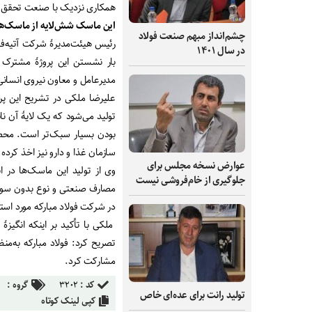
همکاری نزدیک با صنعت تحقق م
این ماسک شش‌لایه از ماسک‌های 
چشم‌انداز مبهم صنعت فولاد
رئیس هیئت‌مدیرۀ شرکت آتیه‌فول
در سال ۱۴۰۱
بار نشستن این پروژۀ مشترک 
مدیرعامل و معاون نیروی انسانی 
علیرضا ملکی در تشریح این پر
بودن بسیار سبک‌تر است. محصو
سازمان غذا و دارو نیز اخذ کرده
عوارض نسخه مجلس برای
وی از تولید این ماسک‌ها در 
جلوگیری از خام‌فروشی نیست
مصارف صنعتی و نوع بدون سوپا
در شرکت فولاد مبارکه مورد است
ملکی با تأکید بر اینکه انگیزۀ 
تصریح کرد: فولاد مبارکه به‌من
مشارکت کرد.
کد :
۳۲۰۲
گروه :
تولید رانت برای عده‌ای خاص
کپی لینک کوتاه