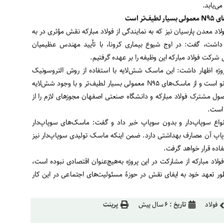
ی‌یابد.
N۹۵
معمولی بسیار لطیف‌تر است
اد معدن پارسیان نیز که به نمایندگی از فولاد مبارکه نقش مؤثری در به
داشت، گفت: در اوج شیوع بیماری کرونا، با تأیید مهندس عظیمیان
شرکت فولاد مبارکه این وظیفه را بر عهده گرفتیم.
وژه اظهار داشت: این ماسک ‌شش‌لایه با استفاده از روش التروسونیک
تولید می‌شود که یک ‌لایۀ آن نانو است و از ماسک‌های N۹۵ معمولی بسیار لطیف‌تر و با وجود شش‌لایه
ل مشترک فولاد مبارکه و دانشگاه صنعتی اصفهان مجوزهای لازم را از
 است.
انواع سوپاپ‌دار و بدون سوپاپ خبر داد و گفت: ماسک‌های سوپاپ‌دار
پ آن مصارف بهداشتی دارد. ضمن اینکه ماسک تولیدی سوپاپ‌دار نیز
فاده قرار خواهد گرفت.
فولاد مبارکه از مشارکت در این پروژه به‌هیچ‌عنوان اقتصادی نبوده است،
ظور تعهد خود به ایفای نقش در حوزۀ مسئولیت‌های اجتماعی در این کار
فولاد
تاریخ :
۶ سال پیش
پرینت