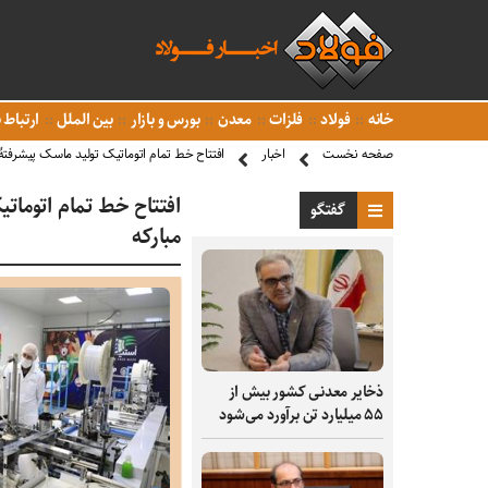
خانه
فولاد
فلزات
معدن
بورس و بازار
بین الملل
ارتباط ب
صفحه نخست
اخبار
افتتاح خط تمام اتوماتیک تولید ماسک پیشرفتۀ N۹۵ با سرمایه‌گذاری فولاد مبارک
گفتگو
مبارکه
ذخایر معدنی کشور بیش از
۵۵ میلیارد تن برآورد می‌شود