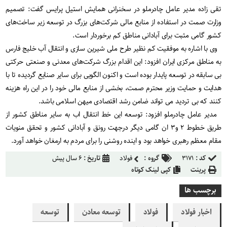
تقی زاده مدیر عامل چادرملو در سخنرانی همایش استیل پرایس گفت: تصمیم
وزارت صمت در استفاده از منابع مالی شرکت‌های بزرگ در توسعه زیر ساخت‌های
کشور گامی مثبت برای آبادانی مناطق کم برخوردار است.
وی با اشاره به موفقیت کم نظیر طرح ملی شیرین سازی و انتقال آب خلیج فارس
به مناطق مرکزی ایران افزود: این اقدام بزرگ شرکت‌های معدنی و صنعتی حرکتی
بی سابقه در توسعه پایدار بوده است و اکنون الگویی برای سایر صنایع گردیده تا با
هدایت و حمایت وزیر محترم صمت، بخشی از منابع مالی خود را در این راه هزینه
کنند که بی تردید می تواند ضامن رشد اقتصادی میهن اسلامی باشد.
مدیر عامل چادرملو افزود: توسعه این خط انتقال اب به سایر مناطق کشور از
طریق خطوط ۲ و۳ ان گامی دیگر درجهت رونق و آبادانی کشور و تحقق منویات
مقام معظم رهبری خواهد بود و اینده روشنی را برای مردم به ارمغان خواهد آورد.
کد :
۳۱۷۱
گروه :
فولاد
تاریخ :
۶ سال پیش
پرینت
کپی لینک کوتاه
برچسب ها
اخبار فولاد
فولاد
توسعه معادن
توسعه