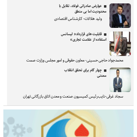
عوارض صادراتی فولاد، تقابل با
محدودیت اما بی منطق
ولید هلالات- کارشناس اقتصادی
قابلیت های قرارداد« لیسانس
استفاده از علامت تجاری»
محمدجواد حاجی حسینی- معاون حقوقی و امور مجلس وزارت صمت
چهار گام برای تحقق انقلاب
معدنی
سجاد غرقی-نایب‌رئیس کمیسیون صنعت و معدن اتاق بازرگانی تهران