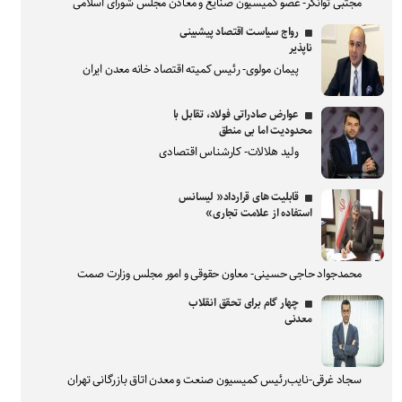
مجتبی توانگر- عضو کمیسیون صنایع و معادن مجلس شورای اسلامی
رواج سیاست اقتصاد پیشبینی
ناپذیر
پیمان مولوی- رئیس کمیته اقتصاد خانه معدن ایران
عوارض صادراتی فولاد، تقابل با
محدودیت اما بی منطق
ولید هلالات- کارشناس اقتصادی
قابلیت های قرارداد« لیسانس
استفاده از علامت تجاری»
محمدجواد حاجی حسینی- معاون حقوقی و امور مجلس وزارت صمت
چهار گام برای تحقق انقلاب
معدنی
سجاد غرقی-نایب‌رئیس کمیسیون صنعت و معدن اتاق بازرگانی تهران