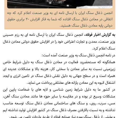
انجمن ذغال سنگ ایران با ارسال نامه ای به وزیر صنعت اعلام کرد که چه
اتفاقی در معادن ذغال سنگ افتاده که شما به فکر افزایش ۲۰ برابری حقوق
دولتی پایه معادن ذغال سنگ هستید.
به گزارش اخبار فولاد،
انجمن ذغال سنگ ایران با ارسال نامه ای به رزم حسینی
وزیر صنعت، معدن و تجارت اعتراض خود را در افزایش حقوق دولتی معادن ذغال
سنگ اعلام کرد.
در نامه انجمن ذغال سنگ به وزیر صنعت آمده است:
همانگونه که مستحضرید فعالیت در معادن ذغال سنگ به دلیل شرایط خاص
زیرزمینی نسبت به سایر معادن با سختی کار، هزینه بالا و مشکلات عدیده ای
همراه است و در سطح جهانی به دلیل نقش ذغال سنگ در تامین انرژی و ایجد
اشتغال انبوه به این معادن یارانه های مختلفی پرداخت می نماید.
در کشور ما به دلیل شرایط زمین شناسی و لایه های با ضخامت پایین این
مشکلات وسیع تر بوده و در مقایسه با سایر حوزه ها مانند معادن سنگ آهن،
مس، سرب، روی، و سنگ های ساختمانی معادن ذغال سنگ توسعه مناسب
نداشته و به نسبت بالارفتن مصرف ذغال سنگ در کشور افزایش تولید نداشته ایم
و بخشی از ذغال سنگ مورد نیاز صنایع فولاد از طریق واردات تامین می شود.