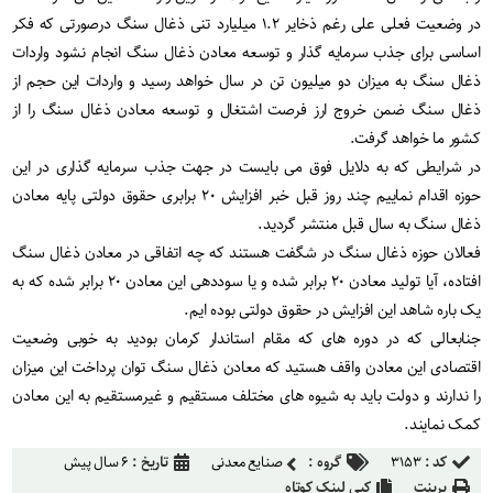
در وضعیت فعلی علی رغم ذخایر ۱.۲ میلیارد تنی ذغال سنگ درصورتی که فکر
اساسی برای جذب سرمایه گذار و توسعه معادن ذغال سنگ انجام نشود واردات
ذغال سنگ به میزان دو میلیون تن در سال خواهد رسید و واردات این حجم از
ذغال سنگ ضمن خروج ارز فرصت اشتغال و توسعه معادن ذغال سنگ را از
کشور ما خواهد گرفت.
در شرایطی که به دلایل فوق می بایست در جهت جذب سرمایه گذاری در این
حوزه اقدام نماییم چند روز قبل خبر افزایش ۲۰ برابری حقوق دولتی پایه معادن
ذغال سنگ به سال قبل منتشر گردید.
فعالان حوزه ذغال سنگ در شگفت هستند که چه اتفاقی در معادن ذغال سنگ
افتاده، آیا تولید معادن ۲۰ برابر شده و یا سوددهی این معادن ۲۰ برابر شده که به
یک باره شاهد این افزایش در حقوق دولتی بوده ایم.
جنابعالی که در دوره های که مقام استاندار کرمان بودید به خوبی وضعیت
اقتصادی این معادن واقف هستید که معادن ذغال سنگ توان پرداخت این میزان
را ندارند و دولت باید به شیوه های مختلف مستقیم و غیرمستقیم به این معادن
کمک نمایند.
کد :
۳۱۵۳
گروه :
صنایع معدنی
تاریخ :
۶ سال پیش
پرینت
کپی لینک کوتاه