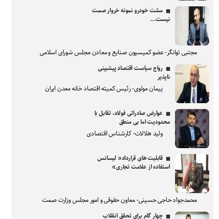
مشت خودرو نمونه خروار صمت
نیست...
مجتبی توانگر- عضو کمیسیون صنایع و معادن مجلس شورای اسلامی
رواج سیاست اقتصاد پیشبینی
ناپذیر
پیمان مولوی- رئیس کمیته اقتصاد خانه معدن ایران
عوارض صادراتی فولاد، تقابل با
محدودیت اما بی منطق
ولید هلالات- کارشناس اقتصادی
قابلیت های قرارداد« لیسانس
استفاده از علامت تجاری»
محمدجواد حاجی حسینی- معاون حقوقی و امور مجلس وزارت صمت
چهار گام برای تحقق انقلاب