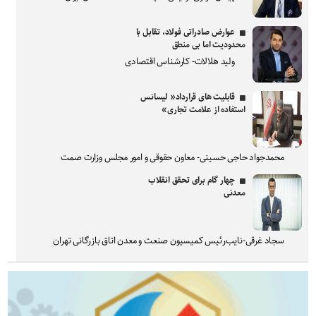
عوارض صادراتی فولاد، تقابل با
محدودیت اما بی منطق
ولید هلالات- کارشناس اقتصادی
قابلیت های قرارداد« لیسانس
استفاده از علامت تجاری»
محمدجواد حاجی حسینی- معاون حقوقی و امور مجلس وزارت صمت
چهار گام برای تحقق انقلاب
معدنی
سجاد غرقی-نایب‌رئیس کمیسیون صنعت و معدن اتاق بازرگانی تهران