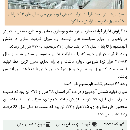
میزان رشد در ایجاد ظرفیت تولید شمش آلومینیوم طی سال های ۹۲ تا پایان
۹۸ به مرز ۸۰درصد افزایش پیدا کرد.
به گزارش اخبار فولاد،
سازمان توسعه و نوسازی معادن و صنایع معدنی با تمرکز
بر راهبری و اجرای سیاست های توسعه ای، میزان ظرفیت سازی در بخش
آلومینیوم را تا پایان سال ۹۸ با رشد بیش از ۷۹درصدی، به ۷۷۰ هزار تن رساند.
رشد ظرفیت در این حوزه که با مشارکت بخش خصوصی محقق شد، از سال
۹۲(۴۳۰ هزار تن) شروعی دوباره داشت و با راه اندازی مدرن ترین خط تولید
آلومینیوم در کشور ( آلومینیوم جنوب)، ظرفیت این بخش تا ۷۷۰ هزار تن افزایش
یافت.
رشد ۶۶ درصدی تولید آلومینیوم طی ۹ ماه
میزان تولید شمش آلومینیوم در ماه آذر امسال ۳۸ هزار و ۷۷۴ تن بود که نسبت
به رقم سال قبل، ۵۵ درصد افزایش یافت. همچنین، میزان تولید ۹ ماهه این
محصول طی سال جاری، ۲۲۵ هزار و ۲۲۲ تن بود که نسبت به سال قبل، ۶۶ درصد
رشد نشان می دهد.
کد :
۳۰۷۲
گروه :
صنایع معدنی
تاریخ :
۶ سال پیش