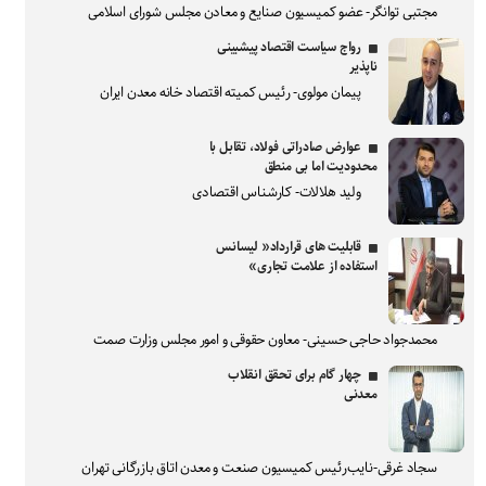
مجتبی توانگر- عضو کمیسیون صنایع و معادن مجلس شورای اسلامی
رواج سیاست اقتصاد پیشبینی
ناپذیر
پیمان مولوی- رئیس کمیته اقتصاد خانه معدن ایران
عوارض صادراتی فولاد، تقابل با
محدودیت اما بی منطق
ولید هلالات- کارشناس اقتصادی
قابلیت های قرارداد« لیسانس
استفاده از علامت تجاری»
محمدجواد حاجی حسینی- معاون حقوقی و امور مجلس وزارت صمت
چهار گام برای تحقق انقلاب
معدنی
سجاد غرقی-نایب‌رئیس کمیسیون صنعت و معدن اتاق بازرگانی تهران