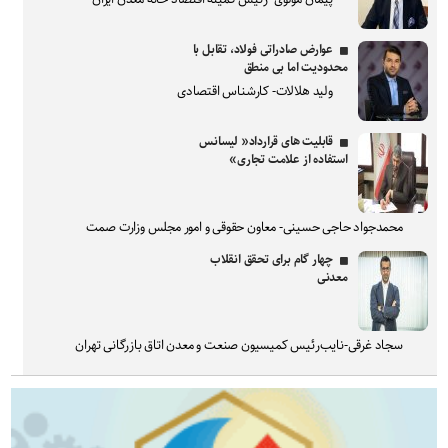
عوارض صادراتی فولاد، تقابل با
محدودیت اما بی منطق
ولید هلالات- کارشناس اقتصادی
قابلیت های قرارداد« لیسانس
استفاده از علامت تجاری»
محمدجواد حاجی حسینی- معاون حقوقی و امور مجلس وزارت صمت
چهار گام برای تحقق انقلاب
معدنی
سجاد غرقی-نایب‌رئیس کمیسیون صنعت و معدن اتاق بازرگانی تهران