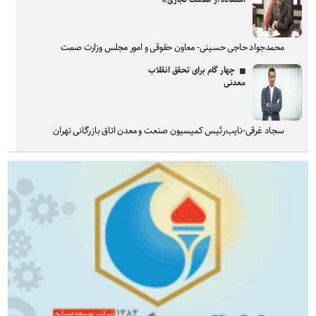
محمدجواد حاجی حسینی- معاون حقوقی و امور مجلس وزارت صمت
چهار گام برای تحقق انقلاب
معدنی
سجاد غرقی-نایب‌رئیس کمیسیون صنعت و معدن اتاق بازرگانی تهران