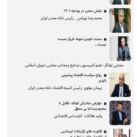
بخش معدن در بودجه ۱۴۰۱
محمدرضا بهرامن _ رئیس خانه معدن ایران
مشت خودرو نمونه خروار صمت
نیست...
مجتبی توانگر- عضو کمیسیون صنایع و معادن مجلس شورای اسلامی
رواج سیاست اقتصاد پیشبینی
ناپذیر
پیمان مولوی- رئیس کمیته اقتصاد خانه معدن ایران
عوارض صادراتی فولاد، تقابل با
محدودیت اما بی منطق
ولید هلالات- کارشناس اقتصادی
قابلیت های قرارداد« لیسانس
استفاده از علامت تجاری»