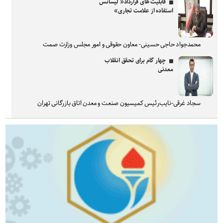
قابلیت های قرارداد« لیسانس
استفاده از علامت تجاری»
محمدجواد حاجی حسینی- معاون حقوقی و امور مجلس وزارت صمت
چهار گام برای تحقق انقلاب
معدنی
سجاد غرقی-نایب‌رئیس کمیسیون صنعت و معدن اتاق بازرگانی تهران