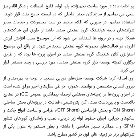
وی ادامه داد: در مورد ساخت تجهیزات، ولو، لوله، فلنج، اتصالات و دیگر اقلام نیز
سعی می نماییم از سازندگان معتبر داخلی که در لیست جامع نفت قرار دارند،
استفاده نماییم. در صورتی که اقلام مرتبط در سبد محصولات و خدمات سایر
شرکت‌های تابعه هولدینگ گروه صنعتی سدید باشد از طریق این شرکت‌های
همکار تهیه و در پروژه ها استفاده می شود که این موضوع سبب افزایش ارزش
افزوده در فعالیت‌های مجموعه گروه صنعتی سدید می‌شود. در واقع این موضوع
استراتژی کلان هلدینگ گروه صنعتی سدید در اجرای پروژه ها بوده که از طریق
برگزاری کمیته توسعه بازار گروه صنعتی سدید، مورد بررسی و رصد مستمر قرار
می گیرد.
وی اضافه کرد: شرکت توسعه سازه‌های دریایی تسدید با توجه به بهره‌مندی از
نیروی انسانی متخصص و توانمند، همواره در طی سال‌های اخیر موفق شده است
در اجرای پروژه‌ها در زمینه‌های مختلفی ازجمله پیمانکاری عمومی (GC) در صنایع
بالادست و پایین‌دست نفت، گاز، پتروشیمی، فعالیت در پروژه‌های بخش ساحلی
(ON Shore) و بخش فراساحلی (OFF Shore)، طراحی و ساخت انواع جکت و
سکوهای دریایی، اجرای خطوط لوله زیر دریایی، نصب و راه‌اندازی گوی‌های شناور
(SPM) و… عملکرد بسیار مناسبی را داشته و بطور مستمر به عنوان یکی از
شرکتهای برتر در زمینه های فوق در کشور مطرح باشد.