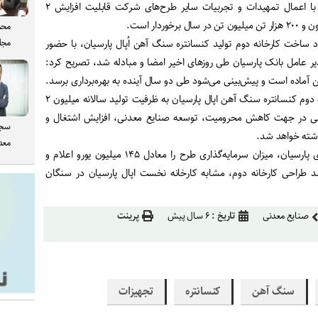
رساند. وی افزود: طرح مذکور با اعمال تمهیدات و تجربیات سایر طرح‌های شرکت قابلیت افزایش ۲
محم
مجل
داد ساخت کارخانه دوم تولید کنسانتره سنگ آهن اُپال پارسیان، با حضور
ر عامل بانک پارسیان طی روز‌های اخیر امضا و مبادله شد، تصریح کرد:
ین آماده است و پیش‌بینی می‌شود طی دو سال آینده به بهره‌برداری برسد.
وی گفت: با اجرای طرح کارخانه دوم کنسانتره سنگ آهن اپال پارسیان به ظرفیت تولید سالانه میلیون ۲
ن، گام مهمی در جهت کاهش محرومیت،‌ توسعه صنایع معدنی،‌ افزایش اشتغال و
سجا
اشته خواهد شد.
معدن
مدیر عامل شرکت سرمایه‌گذاری پارسیان، میزان سرمایه‌گذاری طرح را معادل ۱۴۵ میلیون یورو اعلام و
ان کرد: حدود ۸۰ درصد طراحی کارخانه دوم، مشابه کارخانه نخست اپال پارسیان در سنگان
صنایع معدنی
تاریخ :
۶ سال پیش
پرینت
سنگ آهن
کنسانتره
تجهیزات