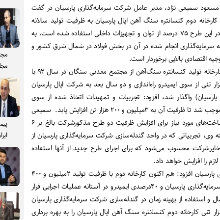
عود سمیعی نژاد، مدیر عامل شرکت سرمایه‌گذاری پارسیان در گفت
کارخانه دوم کنسانتره سنگ آهن اپال پارسیان به ظرفیت تولید سالانه
۲میلیون و ۴۰۰ هزار تن گفت: در این طرح ۷۵ درصد از توان و تجهیزات داخلی استفاده شده است. به
ه سرمایه‌گذاری انجام شده در آن در بخش فولاد در شمال شرق کشور و
مجت
وجیه اقتصادی بالایی برخوردار است.
مجل
وی با اشاره به اینکه نخستین کارخانه تولید کنسانتره سنگ‌آهن از مجتمع معدنی سنگان در سال ۹۲ با
یت تولید ۲میلیون و ۶۰۰ هزار تنی از سوی ایمیدرو راه‌اندازی و دو سال بعد به شرکت اپال پارسیان
 پارسیان) واگذار شد، افزود: تجربیات و تمهیدات اتخاذ شده از سوی
مدیریت سرمایه‌گذاری پارسیان موجب شد تا ظرفیت آن به ۳میلیون و ۲۰۰ هزار تن افزایش یابد. سمیعی
نژاد تاکید کرد: هم اکنون زیرساخت‌های مورد نیاز برای افزایش ظرفیت دو طرح مذکورشرکت بالغ بر ۶
پیم
 وی، تجربیاتی که در واحد گندله‌سازی شرکت سرمایه‌گذاری پارسیان از
ایرا
یرشرکت محسوب می‌شود که برای اجرای طرح جدید از آنها استفاده
ازم را افزایش خواهد داد.
مدیر عامل شرکت سرمایه‌گذاری پارسیان افزود: هم اکنون کارخانه دوم با ظرفیت تولید ۲میلیون و ۴۰۰
هزارتن، با مشارکت ۶۰درصدی سرمایه‌گذاری پارسیان و ۴۰درصدی ایمیدرو در آستانه عملیات اجرایی قرار
ال و استفاده از بهینه زمان در گندله‌سازی شرکت سرمایه‌گذاری پارسیان
توان طرح ۲میلیون و ۴۰۰ هزار تنی کارخانه دوم کنسانتره سنگ آهن اپال پارسیان را به بهره برداری