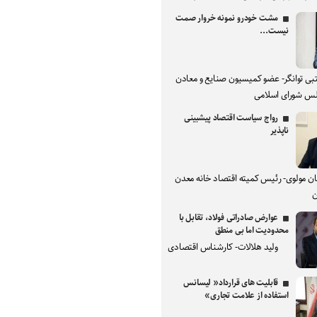
مشت خودرو نمونه خروار صمت
نیست...
بی توانگر- عضو کمیسیون صنایع و معادن
س شورای اسلامی
رواج سیاست اقتصاد پیشبینی
ناپذیر
ان مولوی- رئیس کمیته اقتصاد خانه معدن
ن
عوارض صادراتی فولاد، تقابل با
محدودیت اما بی منطق
ولید هلالات- کارشناس اقتصادی
قابلیت های قرارداد« لیسانس
استفاده از علامت تجاری»