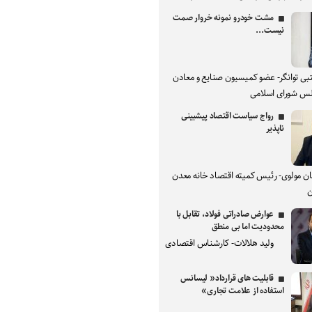
مشت خودرو نمونه خروار صمت
نیست...
بی توانگر- عضو کمیسیون صنایع و معادن
س شورای اسلامی
رواج سیاست اقتصاد پیشبینی
ناپذیر
ان مولوی- رئیس کمیته اقتصاد خانه معدن
ن
عوارض صادراتی فولاد، تقابل با
محدودیت اما بی منطق
ولید هلالات- کارشناس اقتصادی
قابلیت های قرارداد« لیسانس
استفاده از علامت تجاری»