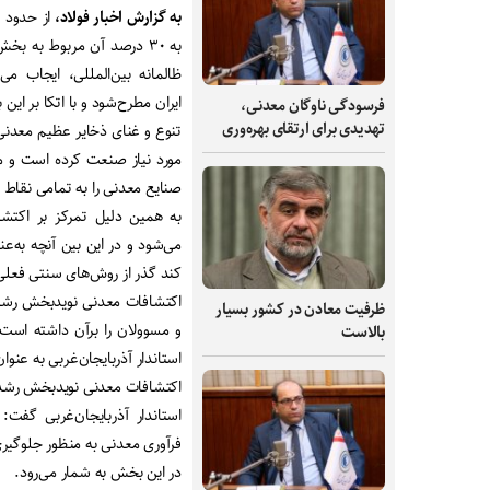
به گزارش اخبار فولاد،
از حدود 
به ۳۰ درصد آن مربوط به 
ظالمانه بین‌المللی، ایجاب 
ایران مطرح‌شود و با اتکا بر ای
فرسودگی ناوگان معدنی،
تهدیدی برای ارتقای بهره‌وری
تنوع و غنای ذخایر عظیم معدنی، 
مورد نیاز صنعت کرده است و م
صنایع معدنی را به تمامی نقاط د
به همین دلیل تمرکز بر اک
می‌شود و در این بین آنچه به‌
کند گذر از روش‌های سنتی فعلی و
اکتشافات معدنی نویدبخش رشد اش
ظرفیت‌ معادن در کشور بسیار
و مسوولان را برآن داشته است 
بالاست
استاندار آذربایجان‌غربی به عنوان
اکتشافات معدنی نویدبخش رشد اش
استاندار آذربایجان‌غربی گف
فرآوری معدنی به منظور جلوگیری
در این بخش به شمار می‌رود.