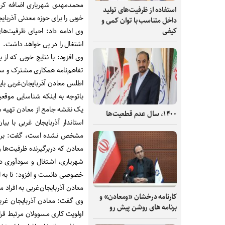
محمدمهدی شهریاری اضافه کرد:
استفاده از ظرفیت‌های تولید
خوبی را برای حوزه معدنی آذربا
داخل متناسب با توان کمی و
وی ادامه داد: احیای ظرفیت‌ها
کیفی
اشتغال را در پی خواهد داشت.
وی افزود: با نتایج خوبی که ا
تفاهم‌نامه همکاری مشترک و سر
اطلس معادن آذربایجان‌غربی بای
باتوجه به اینکه شناسایی موقعی
یک نقشه جامع از معادن تهیه شو
۱۴۰۰، سال عدم قطعیت‌ها
استاندار آذربایجان غربی با بی
مشخص نشده است، گفت: برای 
معادن که دربرگیرنده ظرفیت‌ها 
شهریاری، اشتغال و سودآوری 
خصوصی دانست و افزود: تا به ا
معادن آذربایجان‌غربی به افراد
کارنامه درخشان «ومعادن» و
وی گفت: معادن آذربایجان غربی
برنامه های روشن پیش رو
اولویت کاری مسوولان مرتبط قرار