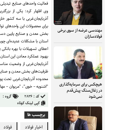
فعالیت واحدهای صنایع تبدیلی و
وی اظهار کرد: یکی از بزرگتر
آذربایجان‌غربی با سه کشور خار
برای محصولات این واحدهای تول
مهندسی عرضه از سوی برخی
بخش معدن و صنایع پایین دستی
فولادسازان
استان با مشکلات عدیده‌ای چون 
اعطای تسهیلات با بهره بانکی 
بهبود عملکرد معادن این استا
آذربایجان‌غربی از وضعیت مناسبی
ظرفیت‌های بخش معدن و صنایع 
محدوده آذربایجان‌غربی تحت 
هیچکس برای سرمایه‌گذاری
"اشنویه – خوی"، "مریوان – مها
در زغال‌سنگ پیش‌قدم
نمی‌شود
کد :
۲۸۳۶
گروه :
کپی لینک کوتاه
برچسب ها
اخبار فولاد
فولاد