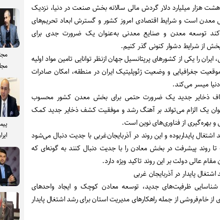
هشت هزار میلیارد دلار گردش مالی سالانه بخش صنعت در دنیا، نزدیک
بخش معدن است و شرایط اقتصادی امروز کشور و گسترش ابعاد تحریم‌های
می‌کند توسعه معدن و صنایع معدنی به‌عنوان یک ضرورت جدی برای
ن بخش از شرایط دشوار کنونی گذر کنیم.
مجت
ایران را یکی از کشورهای پرپتانسیل جهان ازنظر توانایی تامین مواد اولیه
مجل
وقعیت جغرافیایی و وضعیت ژئوپلیتیک ایران در منطقه، امکان صادرات
نیا میسر می‌کند.
تشاف ذخایر جدید یک ضرورت حتمی برای بخش معدن کشور محسوب
عنوان یک الزام می‌تواند بر آهنگ رشد و موفقیت کشف ذخایر جدید کمک
 بهره‌گیری از فناوری‌های نوین است.
پیم
تغال پایداربوده و این روند در آذربایجان‌غربی با جدیت دنبال می‌شود
ایرا
تا روند پیشرفت در بخش معادن را با جدیت دنبال کنند به گونه‌ای که
 مقام عالی دولت بر این روند تاکید ویژه دارد.
تغال پایدار در آذربایجان غربی
ت: شناسایی ظرفیت‌های جدید، توسعه معادن کوچک و ایجاد واحدهای
 از خام‌فروشی از جمله راهکارهای مدیریت استان برای رشد اشتغال پایدار