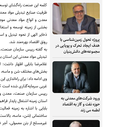
کلمه این صنعت راه‌گشای توسع
ظرفیت صنایع تبدیلی مواد معدنی آذربایجان‌
معدن و انواع مواد معدنی موجو
بخشی از زمینه توسعه و استغال ر
ذخایر الهی از نحوه تبدیل و اس
پروژه تحول زمین‌شناسی با
رونق اقتصاد بهره‌مند شد.
هدف ایجاد تحرک و پویایی در
به گفته رییس سازمان صنعت، م
مجموعه‌های دانش‌بنیان
تبدیلی مواد معدنی این استان به ۹۸ میلیون و ۷۳۳ هزار و ۶۴۱ تُن در سال رسیده ا
بخش‌های مختلف شن و ماسه، کان
غربی سرمایه‌گذاری شده است که این رقم در
ورود شرکت‌های معدنی به
استان زمینه اشتغال پایدار فراه
حوزه نفت و گاز به اقتصاد
بابایی با اشاره به زمینه فعا
لطمه می زند
ساختمانی (شن، ماسه، بالاست)
غیرمسلح از بتن معمولی، آجر فش