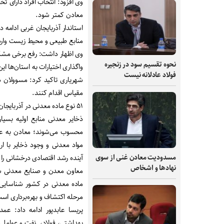
وی افزود: انتخاب افراد دارای 
معادن کمتر شود.
استاندار آذربایجان غربی ادام
منابع طبیعی و محیط زیست وارد
وی اظهار داشت: رفع برخی مشکلات
نحوه تقسیم سود در زنجیره
واگذاری اختیارات به استان‌ها ای
فولاد عادلانه نیست
شهریاری تاکید کرد: مسوولان 
مقیاس اقدام کنند.
۵۱ نوع ماده معدنی در آذربایجان‌غربی وجود دارد
ذخایر معدنی منابع اولیه بسیا
محسوب می‌شوند؛ معادن به عن
مواد معدنی و وجود ذخایر با 
مسدودیت معادن غنی از سوی
آینده رشد اقتصادی درخشانی را
نهادها و اشخاص
مرحله اکتشاف و بهره‌برداری اس
پریسا عابدپور ادامه داد: عم
بهداشتی، فولاد، نفت و عواملی 