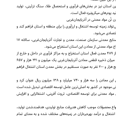
ین استان نیز در بخش‌های فرآوری و استحصال طلا، سنگ تزئینی، تولید
 پودرهای میکرونیزه فعال است.
واند زمینه توسعه اشتغال و ارزآوری را برای منطقه و استان فراهم کند و
قتصادی می‌شود.
به گفته معاون امور معادن و صنایع معدنی سازمان صنعت، معدن و تجارت آذربایجان‌غربی، سالانه ۱۷
عابدپور با بیان اینکه این میزان از ۴۸۹ معدن فعال استان استخراج و به مراکز فرآوری در داخل و خارج از
کشور ارسال می‌شود، بیان کرد: میزان ذخیره قطعی معادن آذربایجان‌غربی یک میلیون و ۲۲۱ هزار و ۶۵۷
تُن بوده که در این بخش برای پنج هزار و ۲۰۰ نفر به صورت مستقیم در بخش معدن استان اشتغال فراهم
وی، میزان سرمایه‌گذاری بر روی این معادن را سه هزار و ۷۴۰ میلیارد و ۱۳۸ میلیون ریال عنوان کرد و
عدنی موجود در کشور به اصلی‌ترین عامل توسعه اقتصادی تبدیل شده است
 مواد معدنی برای توسعه اقتصادی، ثروت آفرینی، اشتغالزایی و افزایش
 انواع محصولات موجب کاهش هدررفت منابع تولیدی، هدفمندشدن تولید،
 اشتغال و درآمد بهره‌برداران در زمینه‌های مختلف شده و به معنای تمام