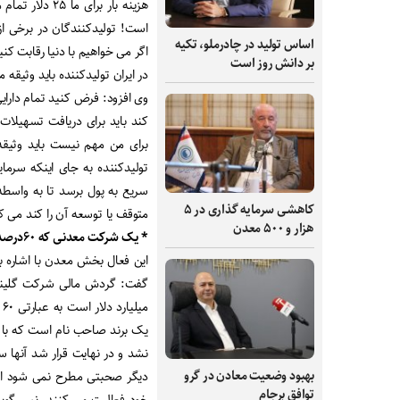
هزینه بار برا
است! تولیدکنندگان در برخی از
اساس تولید در چادرملو، تکیه
اگر می خواهیم با دنیا رقابت کنی
بر دانش‌ روز است
در ایران تولیدکننده باید وثیقه م
وی افزود: فرض کنید تمام دارای
کند باید برای دریافت تسهیلات 
برای من مهم نیست باید وثیقه
تولیدکننده به جای اینکه سرم
سریع به پول برسد تا به واسطه آ
کاهشی سرمایه گذاری در ۵
متوقف یا توسعه آن را کند می ک
هزار و ۵۰۰ معدن
* یک شرکت معدنی که ۶۰درصد تولید ناخلص داخلی ایران گردش مالی دارد
این فعال بخش معدن با اشاره ب
م
یک برند صاحب نام است که با وج
نشد و در نهایت قرار شد آنها سو
بهبود وضعیت معادن در گرو
دیگر صحبتی مطرح نمی شود اما
توافق برجام