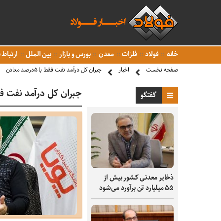
خانه
فولاد
فلزات
معدن
بورس و بازار
بین الملل
ارتباط ب
صفحه نخست
اخبار
جبران کل درآمد نفت فقط با ۵درصد معادن
جبران کل درآمد نفت فقط با ۵درص
گفتگو
ذخایر معدنی کشور بیش از
۵۵ میلیارد تن برآورد می‌شود