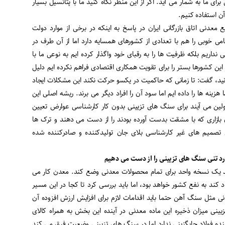
رای ما به شمار می آید. اگر از این منظر نگاه کنید ما با پتانسیل بسیار
 آن استفاده کنیم.
دنی اتاق بازرگانی ایران در پاسخ به اینکه در برخی از موارد دولت
ی خوبی را هم با تعدادی از کشورهای همسایه دارد اما از آن طرف در
نداریم بلکه ظرفیت ها را به رقبای خود واگذار کرده ایم به نوعی ما با
ن کشورها بستر را برای تقویت همکاری اقتصادی فراهم نکرده ایم دلیل
نید، گفت: تا زمانی که حاکمیت در یکسو حرکت نکند این مشکلات ایجاد
 هزینه ها را داده ایم اما سود آن را افراد دیگر می برند. ریشه اصلی این
ین می آیند برای سنگ های تزیینی بدون کار کارشناسی عوارض تعیین
 بازاری که با مشقت بدست آورده بودند را از دست می دهند و ترک ها
 تصمیم های غیر کارشناسی بلای جان تولیدکننده و صادرکننده شده
ند یک نسخه واحد برای تمام محصولات معدنی وضع کند. معدن کار می
د کند به نفع کشور خواهد بود، اما باید بررسی کرد تا کجا در این مسیر
ی مثل سنگ آهن حتما باید اقدامات لازم برای افزایش ارزش افزوده آن
ینی میزان ذخیره این ماده معدنی در آینده این بخش به همراه کالای
ده فولاد جایگزینی ندارد اما در سنگ های تزیینی وضعیت فرق می کند