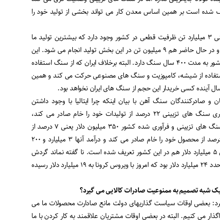
یف شده است بر همین اساس معدن کار می تواند بخشی از تولید خود را
شکوری گفت :در سنگهای تزیینی ۳ میلیارد تن ظرفیت قطعی در کشور وجود دارد که بیشترین تولید ما
سالی ۱۵ میلیون تن بوده است و در حال حاضر هم ۹ میلیون تن در این بخش تولید انجام می شود. این
رقم ها به معنای این است که کشور به مدت ۴۰۰ سال سنگ دارد. البته برخلاف ایران که از سنگ استفاده
ستفاده از شیشه، کامپوزیت و سنگ های مصنوعی حرکت می کند و همین
 و صادرکنندگان سنگ آهن با بیان اینکه چرا ایتالیا با وجود داشتن
جدیدترین تکنولوژی ها در فرآوری سنگ های تزیینی ۲۲ درصد از تولیدات خود را خام صادر می کند،
تصریح کرد: کل صادارت خام سنگ های تزیینی و فرآوری شده کشور ۳۵۰ میلیون دلار یعنی ۷ درصد از
تولیدات نیست. اما ترکیه ۷۴ درصد از محصول خود را خام صادر می کند و درآمد آنها ۳ میلیارد و ۲۰۰
میلیون دلار است که هدفگذاری ۵ میلیارد دلار هم در این کشور تعریف شده است. نا گفته نماند گردش
مالی سنگ های تزیینی در دنیا حدد ۲۴ میلیارد دلار بود که امروز با ویروس کرونا به ۱۹ میلیارد دلار رسیده
ک شبه تصمیم به ممنوعیت صادرات کالایی می گیرد؟
د: بعضی اوقات سیاست گذاریهای دولت مانع صادارت محصولات ما می
 واگذار می کنیم. البته در بعضی اوقات مشتریان علاقمند به کار کردن با ما