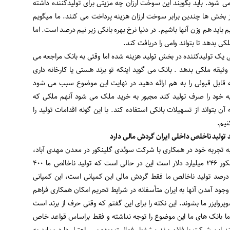
ی ما ۲۵ دلار تمام می شود. باید بگویند این سوخت ارزان چه مزیتی برای تولیدکننده داشته
 بخش ها چندین برابر سوخت ارزان هزینه پرداخت می کنند. ما میگویم
م باید هم وزن آنها باشیم. در دنیا نرخ بهره بانکی زیر نیم درصد است. اما
لکی بدهد تا بتواند وامی را دریافت کند.
ی یک تولیدکننده در بخش تولید هزینه شده اما وقتی به بانک مراجعه می
وثیقه ملکی بدهد . بانک می گوید اینکه تو برند هستی یا کارخانه داری
 قابل قبولی را به هم ارائه دهید در نهایت این موضوع سبب می شود
ایه خود را صرف تولید کند مجبور به خرید ملک می شود آنهم ملکی که
ن بتواند از تسهیلات بانکی استفاده کند. با این گونه اقدامات تولید را
نیم.
ه تجربه خود در همکاری با شرکت سوئدی گلینکور در معدن مهدی آباد،
گفت: گردش مالی شرکت گلینکور ۲۴۶ میلیارد دلار است این در حالی است که تولید ناخالص ما ۴۰۰
یلیارد دلار است به عبارتی ۶۰ درصد تولید ناخالص ما فقط گردش مالی این کمپانی است، این کمپانی
ود آمدن آنها به ایران متأسفانه در شرایط تحریم امکان همکاری فراهم
پروایزر ما بشوند. این نکته را برای این گفتم که وقتی حرف از برند است
 بانک های ما این موضوع را توجه نداشته و فقط براساس قواعد خاص