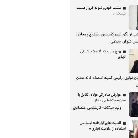
مشت خودرو نمونه خروار صمت
نیست...
بی توانگر- عضو کمیسیون صنایع و معادن
س شورای اسلامی
رواج سیاست اقتصاد پیشبینی
ناپذیر
ان مولوی- رئیس کمیته اقتصاد خانه معدن
ن
عوارض صادراتی فولاد، تقابل با
محدودیت اما بی منطق
ولید هلالات- کارشناس اقتصادی
قابلیت های قرارداد« لیسانس
استفاده از علامت تجاری»