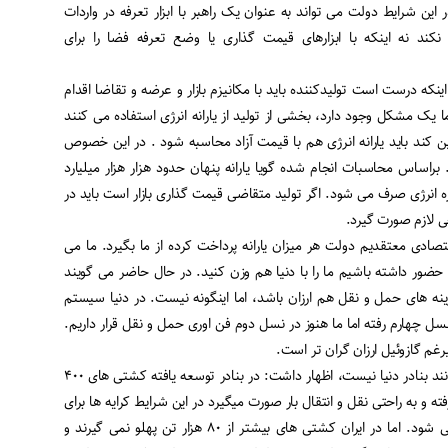
 این شرایط دولت می تواند به عنوان یک راهبر با ابزار تعرفه در واردات
ل نکند نه اینکه با ابزارهای قیمت گذاری یا وضع تعرفه فضا را برای
ینکه درست است تولیدکننده باید با مکانیزم بازار و عرضه و تقاضا اقدام
یک مشکل وجود دارد، بخشی از تولید از یارانه انرژی استفاده می کنند
یین کند باید یارانه انرژی هم با قیمت آزاد محاسبه شود . در این خصوص
براساس محاسبات انجام شده گویا یارانه پنهان حدود هزار هزار میلیارد
 انرژی صرف می شود. اگر تولید متقاضی قیمت گذاری بازار است باید در
حی لازم صورت گیرد.
صادی معتقدیم دولت هر میزان یارانه پرداخت کرده از ما بگیرد. ما می
ضور داشته باشیم ما را با دنیا هم وزن کنید. در حال حاضر می گویند
ه های حمل و نقل هم ارزان باشد، اما اینگونه نیست. در دنیا سیستم
 چهارم رفته اما ما هنوز در نسل دوم فن اوری حمل و نقل قرار داریم.
رغم گازوئیل ارزان گران تر است.
شکوری با بیان اینکه بنادر ما مانند بنادر دنیا نیست، اظهار داشت: در بنادر توسعه یافته کشتی های ۴۰۰
تنی پهلو گرفته و به راحتی نقل و انتقال بار صورت میگیرد در این شرایط کرایه ها برای
فعالان اقتصادی ۵ دلار تمام می شود. اما در ایران کشتی های بیشتر از ۸۰ هزار تن پهلو نمی گیرند و