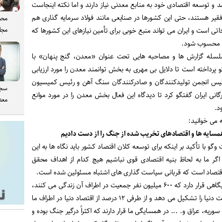
و توسعه اقتصادی خود به منابع معدنی نیاز دارند و اما نکته اینجاست
 فقیر هستند، حتی این کشورها در صنایعی مانند فولاد سرمایه گذاری هم
محم
مجل
ارداتی است و ایران می تواند منبع خوبی برای تأمین نیازهای این کشورها که
، محسوب شود.
سلسله گزارش ها و مصاحبه هایی تحت عنوان «معدن، گنج پنهان» با
رداخته است تا دلایل بی مهری به بخش توانمند معدن را مورد ارزیابی
رئیس انجمن تولیدکنندگان و صادرکنندگان سنگ آهن و رئیس کمیسیون
سجا
انی ایران گفتگو کرد تا دیدگاه این فعال بخش معدن را در مورد موانع
معدن
د.
 می خوانید:
وگو با تأکید بر اینکه برای توسعه کلان اقتصاد کشور باید نگاه ها به این
 اگر ما به لحاظ بنیه اقتصادی قوی نباشیم هیچ کدام از اهداف محقق
و اقتصاد است که قربانی سیاست گذاری های اشتباه مسئولین شده است.
وی با اشاره به اینکه ایران در جایگاهی قرار دارد که ۶۰۰ میلیون نفر جمعیت در اطراف آن زندگی می کنند،
گفت: این رقم ۸ درصد از جمعیت دنیا را تشکیل می دهد و از طرفی ۱۲ درصد از اقتصاد دنیا در اطراف ما
سوریه، عراق و. ... در همسایگی ما قرار دارند که اکثراً درگیر جنگ بوده و