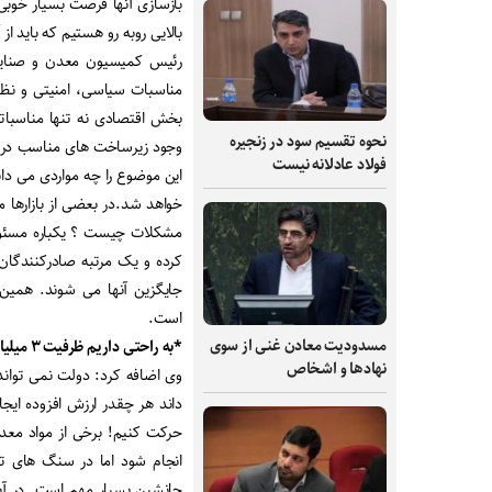
بازسازی آنها فرصت بسیار خوبی ب
بالایی روبه رو هستیم که باید از
رئیس کمیسیون معدن و صنایع مع
مناسبات سیاسی، امنیتی و نظام
بخش اقتصادی نه تنها مناسباتی 
نحوه تقسیم سود در زنجیره
وجود زیرساخت های مناسب در ای
فولاد عادلانه نیست
این موضوع را چه مواردی می دا
خواهد شد.در بعضی از بازارها ما
مشکلات چیست ؟ یکباره مسئول
کرده و یک مرتبه صادرکنندگان
جایگزین آنها می شوند. همین
است.
مسدودیت معادن غنی از سوی
*به راحتی داریم ظرفیت ۳ میلیارد تنی سنگ های تزیینی را از دست می دهیم
نهادها و اشخاص
وی اضافه کرد: دولت نمی توا
داند هر چقدر ارزش افزوده ایجا
حرکت کنیم! برخی از مواد معدن
انجام شود اما در سنگ های تزی
جانشین بسیار مهم است. در آین