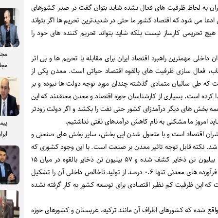
یران به لحاظ ظرفیت های فعال نشده شاید بتوان گفت در صدر کشورهای
 ادعا می شود که اقتصاد کشور ما حتی در شدیدترین تحریم ها اگر بتواند
هیچ تحریمی کارساز نیست بلکه شاید بتواند تحریم کننده های خود را
مجت
 داخلی مهمترین راهبرد اقتصاد ایران برای مقابله با تحریم ها و بی اثر
مجل
اب، فعال سازی ظرفیت های بالقوه اقتصاد حیاتی است. معدن یکی از
که طی سالیان متمادی گذشته چندان مورد توجه دولت ها نبوده و بر
کرده است. بسیاری از کارشناسان حوزه اقتصاد و معدن معتقدند که این
مه بخش های دیگر درآمدزای کشور حتی نفت را بکشد و اگر دولت زودتر
شاید امروز ما مشکلی به نام کاهش درآمدهای نفتی نداشتیم.
پیم
ران اقتصاد است و با متحول شدن این بخش، سایر بخش های صنعتی و
ایرا
شد. نکته قابل توجه تاثیر معدن بر صنعت است. با این وجود کشوری که
حدود ۶۸ نوع ماده معدنی، ۳۷ بیلیون تن ذخایر کشف شده و ۵۷ بیلیون تن ذخایر بالقوه در میان ۱۵
قدرت معدنی جهان را دارد ، اما فرآورده های معدنی تنها ۰.۶ درصد از تولید ناخالص داخلی آن را تشکیل
ت که این ظرفیت کم نظیر اقتصادی برای توسعه کشور به کار گرفته نشده
ی واقع شده که کشورهای اطراف آن مانند ترکیه، عربستان و کشورهای حوزه