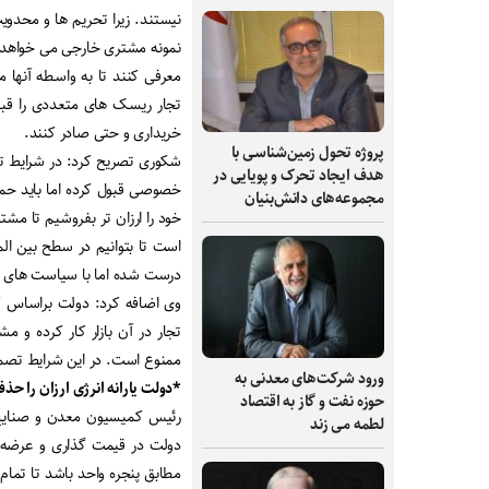
نیستند. زیرا تحریم ها و محدوی
نمونه مشتری خارجی می خواهد مح
معرفی کنند تا به واسطه آنها م
تجار ریسک های متعددی را قبول 
خریداری و حتی صادر کنند.
پروژه تحول زمین‌شناسی با
شکوری تصریح کرد: در شرایط ت
هدف ایجاد تحرک و پویایی در
خصوصی قبول کرده اما باید حمای
مجموعه‌های دانش‌بنیان
خود را ارزان تر بفروشیم تا مش
است تا بتوانیم در سطح بین ال
درست شده اما با سیاست های غل
وی اضافه کرد: دولت براساس ک
تجار در آن بازار کار کرده و 
ممنوع است. در این شرایط تصمی
ورود شرکت‌های معدنی به
*دولت یارانه انرژی ارزان را حذ
حوزه نفت و گاز به اقتصاد
رئیس کمیسیون معدن و صنایع مع
لطمه می زند
دولت در قیمت گذاری و عرضه 
مطابق پنجره واحد باشد تا تمام