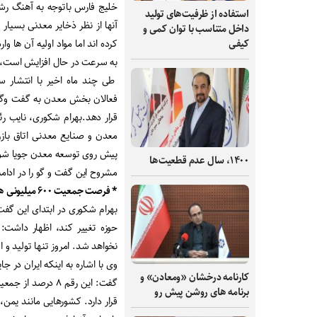
خلیج فارس باتوجه به آهنگ رشد 
استفاده از ظرفیت‌های تولید
آنها از نظر ذخایر معدنی بسیار
داخل متناسب با توان کمی و
کرده اند اما مواد اولیه آن ها و
کیفی
به سرعت در حال افزایش است
طی چند ماه اخیر با انتشار 
فعالان بخش معدن به گفت وگو پ
قرار دهد.بهرام شکوری، نایب 
معدن و صنایع معدنی اتاق بازرگ
پیش روی توسعه معدن جویا شو
۱۴۰۰، سال عدم قطعیت‌ها
مشروح این گفت و گو را در ادامه
* فرصت جمعیت ۶۰۰ میلیونی همسایه ها و اقتصادهای تخریب شده از جنگ را از دست دادیم
بهرام شکوری در ابتدای این گفت 
حوزه تغییر کند، اظهار داشت:
نخواهد شد. امروز تنها تولید 
کارنامه درخشان «ومعادن» و
برنامه های روشن پیش رو
قرار دارد. کشورهایی مانند یمن، 