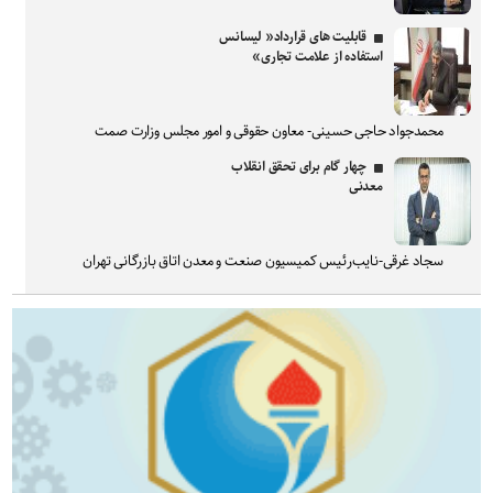
قابلیت های قرارداد« لیسانس
استفاده از علامت تجاری»
محمدجواد حاجی حسینی- معاون حقوقی و امور مجلس وزارت صمت
چهار گام برای تحقق انقلاب
معدنی
سجاد غرقی-نایب‌رئیس کمیسیون صنعت و معدن اتاق بازرگانی تهران