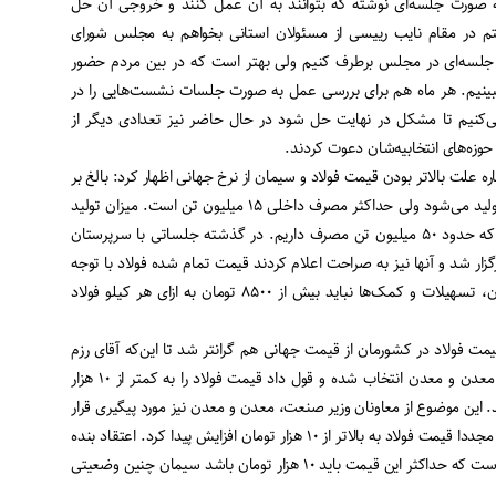
ه صورت جلسه‌ای نوشته که بتوانند به آن عمل کنند و خروجی آن حل
تم در مقام نایب رییسی از مسئولان استانی بخواهم به مجلس شورای
 جلسه‌ای در مجلس برطرف کنیم ولی بهتر است که در بین مردم حضور
ببینیم. هر ماه هم برای بررسی عمل به صورت جلسات نشست‌هایی را در
‌کنیم تا مشکل در نهایت حل شود در حال حاضر نیز تعدادی دیگر از
 حوزه‌های انتخابیه‌شان دعوت کردند.
ه علت بالاتر بودن قیمت فولاد و سیمان از نرخ جهانی اظهار کرد: بالغ بر
۳۰ میلیون تن فولاد در کشور تولید می‌شود ولی حداکثر مصرف داخلی ۱۵ میلیون تن است. میزان تولید
سیمان نیز ۶۰ میلیون تن بوده که حدود ۵۰ میلیون تن مصرف داریم. در گذشته جلساتی با سرپرستان
ر شد و آنها نیز به صراحت اعلام کردند قیمت تمام شده فولاد با توجه
به وضعیت انرژی، حقوق کارگران، تسهیلات و کمک‌ها نباید بیش از ۸۵۰۰ تومان به ازای هر کیلو فولاد
ت فولاد در کشورمان از قیمت جهانی هم گرانتر شد تا این‌که آقای رزم
حسینی به عنوان وزیر صنعت، معدن و معدن انتخاب شده و قول داد قیمت فولاد را به کمتر از ۱۰ هزار
د. این موضوع از معاونان وزیر صنعت، معدن و معدن نیز مورد پیگیری قرار
گرفت تا این‌که دو هفته گذشته مجددا قیمت فولاد به بالاتر از ۱۰ هزار تومان افزایش پیدا کرد. اعتقاد بنده
و اعضای کمیسیون صنایع این است که حداکثر این قیمت باید ۱۰ هزار تومان باشد سیمان چنین وضعیتی