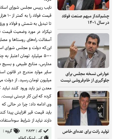
نایب رییس مجلس شورای اسلامی
قیمت ف
چشم‌انداز مبهم صنعت فولاد
در سال ۱۴۰۱
تا تبدیل به شمش و فولاد و ورق
نیکزاد در مورد وضعیت قیمت قی
آسفالت راه‌های روستاها و مصا
۵۰۰۰ میلیارد تومان اعتبار 
مدارس، منابع طبیعی و بسیج داده
سایر موارد مندرج در قانون اس
عوارض نسخه مجلس برای
میلیون تومان رسید. از دولت م
جلوگیری از خام‌فروشی نیست
کرده که این کار درستی نیست.
وی ادامه داد: چرا در حالی که 
باید قیمت قیر افزایش پیدا کند
دارند نباید از شرایط سوء‌استفا
کد :
۲۸۲۳
گروه :
تولید رانت برای عده‌ای خاص
کپی لینک کوتاه