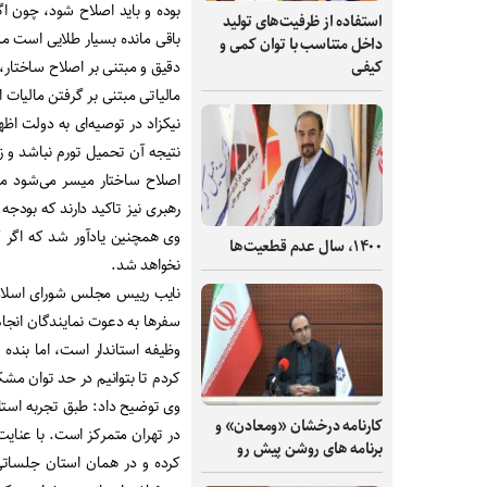
بوده و باید اصلاح شود، چون ا
استفاده از ظرفیت‌های تولید
باقی مانده بسیار طلایی است مس
داخل متناسب با توان کمی و
دقیق و مبتنی بر اصلاح ساختار،
کیفی
مالیاتی مبتنی بر گرفتن مالیات 
نیکزاد در توصیه‌ای به دولت اظه
نتیجه آن تحمیل تورم نباشد و ز
اصلاح ساختار میسر می‌شود 
رهبری نیز تاکید دارند که بودجه
وی همچنین یادآور شد که اگر ک
۱۴۰۰، سال عدم قطعیت‌ها
نخواهد شد.
سفرها به دعوت نمایندگان انجام
وظیفه استاندار است، اما بنده 
کردم تا بتوانیم در حد توان مشک
وی توضیح داد: طبق تجربه استان
کارنامه درخشان «ومعادن» و
در تهران متمرکز است. با عنایت
برنامه های روشن پیش رو
کرده و در همان استان جلساتی