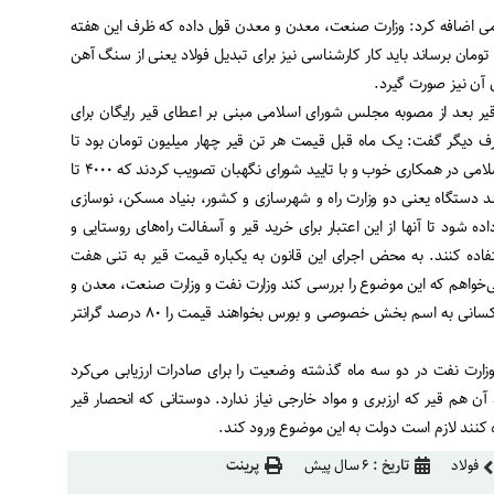
 اضافه کرد: وزارت صنعت، معدن و معدن قول داده که ظرف این هفته
ولاد را به کمتر از ۱۰ هزار تومان برساند باید کار کارشناسی نیز برای تبدیل فولاد یعنی از سنگ آهن
 آن نیز صورت گیرد.
ر بعد از مصوبه مجلس شورای اسلامی مبنی بر اعطای قیر رایگان برای
رف دیگر گفت: یک ماه قبل قیمت هر تن قیر چهار میلیون تومان بود تا
این‌که دولت و مجلس شورای اسلامی در همکاری خوب و با تایید شورای نگهبان تصویب کردند که ۴۰۰۰ تا
به چند دستگاه یعنی دو وزارت راه و شهرسازی و کشور، بنیاد مسکن، نوسازی
 شود تا آنها از این اعتبار برای خرید قیر و آسفالت راه‌های روستایی و
تفاده کنند. به محض اجرای این قانون به یکباره قیمت قیر به تنی هفت
ی‌خواهم که این موضوع را بررسی کند وزارت نفت و وزارت صنعت، معدن و
معدن نیز باید ورود کنند نباید کسانی به اسم بخش خصوصی و بورس بخواهند قیمت را ۸۰ درصد گرانتر
وزارت نفت در دو سه ماه گذشته وضعیت را برای صادرات ارزیابی می‌کرد
 آن هم قیر که ارزبری و مواد خارجی نیاز ندارد. دوستانی که انحصار قیر
ده کنند لازم است دولت به این موضوع ورود کند.
فولاد
تاریخ :
۶ سال پیش
پرینت