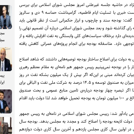
زاد در حاشیه جلسه غیرعلنی امروز مجلس شورای اسلامی برای بررسی
لایحه بودجه سال ۱۴۰۰ در نشست خبری با تسلیت ایام فاطمیه، گرامیداشت حماسه ۹ دی و سالروز
ت: بودجه سند و چارچوب و ابزار حکمرانی است از نظر قانونی باید
 رای گذاشته شود و بعد مجلس شورای اسلامی درباره آن تصمیم نهایی را
مجت
یده‌ای دارد برخلاف سیاست‌های کلی وابستگی به نفت افزایش یافته و از
مجل
وجهی دارد. متاسفانه بودجه برای انجام پروژه‌های عمرانی کاهش یافته
 به دولت برای اصلاح ساختار بودجه توصیه‌هایی داشتند که شاهد اصلاح
ر را در بودجه نمی‌بینیم رییس جمهور هم نامه‌ای به مقام معظم رهبری
بیان کرده‌اند مبنی بر این‌که اگر بیش از یک میلیون بشکه نفت در روز
پیم
بفروش می‌رسد باید مازاد براین میزان به صندوق توسعه و ۱۴.۵ درصد به شرکت ملی نفت و الباقی برای
ایرا
 اگر تبصره چهار بودجه درباره‌ی تامین منابع عمومی و بحث صندوق
توسعه ملی محقق نشود باری بالغ بر ۱۰۰ میلیون تومان به بودجه تحمیل خواهد شد لذا دولت باید اقدام
ی یادآور شد: رییس مجلس شورای اسلامی در نامه‌ای به رییس جمهور
ید دولت لایحه بودجه را اصلاح کند و مجدد به مجلس بدهد. بودجه سال
ون در اولین سال کاری مجلس یازدهم و آخرین سال کاری دولت دوازدهم