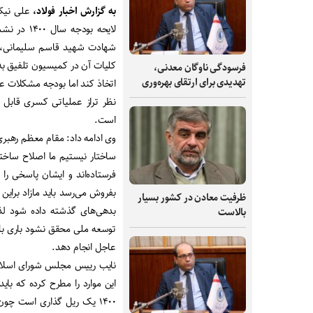
به گزارش اخبار فولاد،
علی نیک
شهادت شهید قاسم سلیمانی، گف
کلیات آن در کمیسیون تلفیق به
فرسودگی ناوگان معدنی،
تهدیدی برای ارتقای بهره‌وری
اتخاذ کند اما بودجه مشکلات عد
نظر تراز عملیاتی کسری قابل ت
است.
وی ادامه داد: مقام معظم رهبری
ساختار نیستیم ما اصلاح ساختا
فرستاده‌اند و ایشان پاسخی را 
ظرفیت‌ معادن در کشور بسیار
بدهی‌های گذشته داده شود لذا
بالاست
عاجل انجام دهد.
نایب رییس مجلس شورای اسلام
این موارد را مطرح کرده که با
۱۴۰۰ یک ریل گذاری است چ