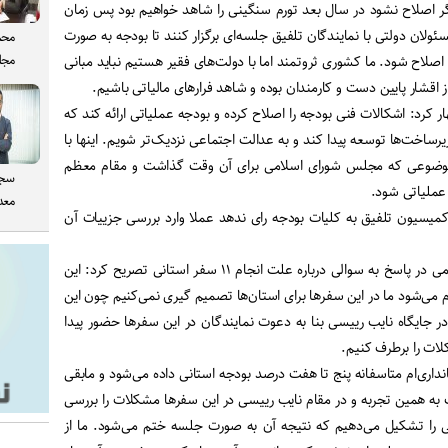
گر اصلاح نشود در سال بعد تورم سنگینی را شاهد خواهیم بود پس زمان
ئولان دولتی با نمایندگان تلفیق جلسه‌ای برگزار کنند تا بودجه به صورت
محم
مجل
 اصلاح شود. ما کشوری ثروتمند اما با دولت‌های فقیر هستیم نباید مبانی
از اقشار پایین دست و کارمندان بوده و شاهد فرارهای مالیاتی باشیم.
ار کرد: اشکالات فنی بودجه را اصلاح کرده و بودجه عملیاتی ارائه کند که
یرساخت‌ها توسعه پیدا کند و به عدالت اجتماعی نزدیک‌تر شویم. اینها با
موضوعی که مجلس شورای اسلامی برای آن وقت گذاشت و مقام معظم
سجا
 عملیاتی شود.
معدن
میسیون تلفیق به کلیات بودجه رای ندهد عملا وارد بررسی جزییات آن
نایب رییس مجلس شورای اسلامی در پاسخ به سوالی درباره علت انجام ۱۱ سفر استانی تصریح کرد: این
 می‌شود ما در این سفرها برای استان‌ها تصمیم گیری نمی‌کنیم چون این
در جایگاه نایب رییسی بنا به دعوت نمایندگان در این سفرها حضور پیدا
لات را برطرف کنیم.
داری‌ام متاسفانه پنج تا هفت درصد بودجه استانی داده می‌شود و مابقی
 به همین تجربه و در مقام نایب رییسی در این سفرها مشکلات را بررسی
 را تشکیل می‌دهیم که نتیجه آن به صورت جلسه ختم می‌شود. ما از