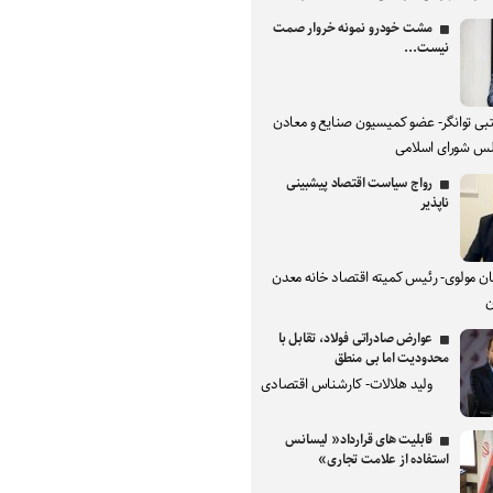
مشت خودرو نمونه خروار صمت
نیست...
بی توانگر- عضو کمیسیون صنایع و معادن
س شورای اسلامی
رواج سیاست اقتصاد پیشبینی
ناپذیر
ان مولوی- رئیس کمیته اقتصاد خانه معدن
ن
عوارض صادراتی فولاد، تقابل با
محدودیت اما بی منطق
ولید هلالات- کارشناس اقتصادی
قابلیت های قرارداد« لیسانس
استفاده از علامت تجاری»