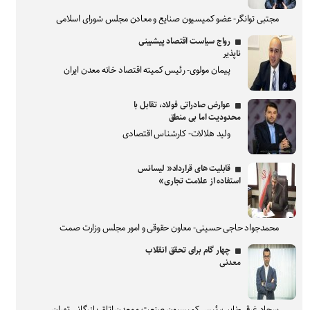
مجتبی توانگر- عضو کمیسیون صنایع و معادن مجلس شورای اسلامی
رواج سیاست اقتصاد پیشبینی
ناپذیر
پیمان مولوی- رئیس کمیته اقتصاد خانه معدن ایران
عوارض صادراتی فولاد، تقابل با
محدودیت اما بی منطق
ولید هلالات- کارشناس اقتصادی
قابلیت های قرارداد« لیسانس
استفاده از علامت تجاری»
محمدجواد حاجی حسینی- معاون حقوقی و امور مجلس وزارت صمت
چهار گام برای تحقق انقلاب
معدنی
سجاد غرقی-نایب‌رئیس کمیسیون صنعت و معدن اتاق بازرگانی تهران