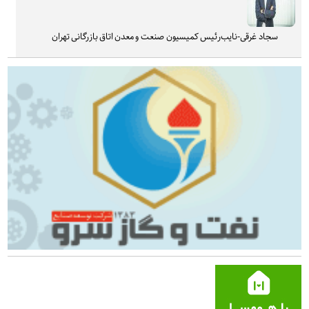
سجاد غرقی-نایب‌رئیس کمیسیون صنعت و معدن اتاق بازرگانی تهران