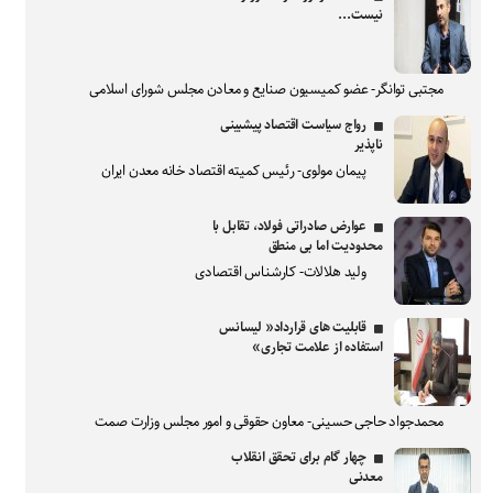
نیست...
مجتبی توانگر- عضو کمیسیون صنایع و معادن مجلس شورای اسلامی
رواج سیاست اقتصاد پیشبینی
ناپذیر
پیمان مولوی- رئیس کمیته اقتصاد خانه معدن ایران
عوارض صادراتی فولاد، تقابل با
محدودیت اما بی منطق
ولید هلالات- کارشناس اقتصادی
قابلیت های قرارداد« لیسانس
استفاده از علامت تجاری»
محمدجواد حاجی حسینی- معاون حقوقی و امور مجلس وزارت صمت
چهار گام برای تحقق انقلاب
معدنی