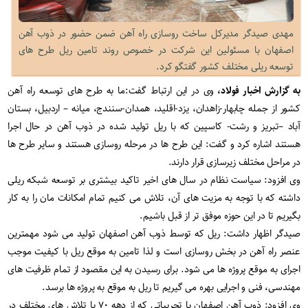
مهدی صیدگر مدیرکل ساخت روسازی راه آهن ضمن حضور در ذوب آهن
اصفهان با مسئولین این شرکت در خصوص روند تامین ریل طرح های
توسعه ریلی مختلف کشور گفتگو کرد.
به گزارش اخبار فولاد،
وی در این ارتباط گفت:ما به طرح های توسعه راه آهن
کشور از جمله چابهار-زاهدان، یزد-اقلید، همدان-سنندج، میانه – اردبیل، بستان
آباد –تبریز و رشت- کاسپین که با ریل تولید شده در ذوب آهن در حال اجرا
هستند اشاره کرد و گفت: این طرح ها در مرحله روسازی هستند و سایر طرح ها
در مراحل مختلف زیرسازی قرار دارند.
وی افزود: سیاست نظام در سال های اخیر تاکید بیشتری بر توسعه شبکه ریلی
داشته که با توجه به مزیت های آن، تلاش می کنیم تمام امکانات مان را به کار
بگیریم تا در این حوزه موفق تر از قبل باشیم.
صیدگر اظهار داشت: ریل که توسط ذوب آهن اصفهان تولید می شود مهم­ترین
عنصر راه آهن در بخش روسازی است و لذا تامین به موقع ریل با کیفیت موجب
اجرای به موقع پروژه ها می شود. برای رسیدن به این مقصود از تمام ظرفیت های
مهندسی، فنی و اجرایی بهره می گیریم تا ریل به موقع به پروژه ها برسد.
وی افزود: ذوب آهن اصفهان با تجربیاتی که از دهه ۷۰ با تلاش های مختلف در