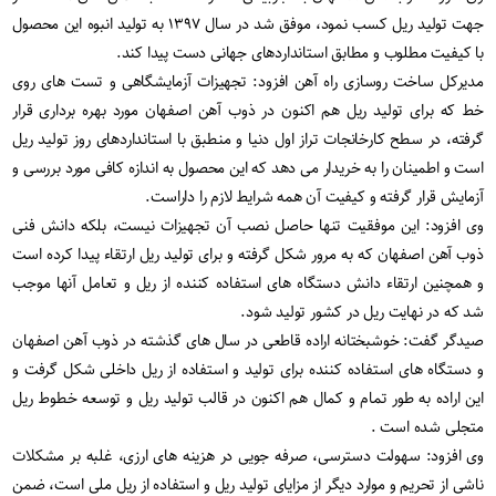
جهت تولید ریل کسب نمود، موفق شد در سال ۱۳۹۷ به تولید انبوه این محصول
با کیفیت مطلوب و مطابق استانداردهای جهانی دست پیدا کند.
مدیرکل ساخت روسازی راه آهن افزود: تجهیزات آزمایشگاهی و تست های روی
خط که برای تولید ریل هم اکنون در ذوب آهن اصفهان مورد بهره برداری قرار
گرفته، در سطح کارخانجات تراز اول دنیا و منطبق با استانداردهای روز تولید ریل
است و اطمینان را به خریدار می دهد که این محصول به اندازه کافی مورد بررسی و
آزمایش قرار گرفته و کیفیت آن همه شرایط لازم را داراست.
وی افزود: این موفقیت تنها حاصل نصب آن تجهیزات نیست، بلکه دانش فنی
ذوب آهن اصفهان که به مرور شکل گرفته و برای تولید ریل ارتقاء پیدا کرده است
و همچنین ارتقاء دانش دستگاه های استفاده کننده از ریل و تعامل آنها موجب
شد که در نهایت ریل در کشور تولید شود.
صیدگر گفت: خوشبختانه اراده قاطعی در سال های گذشته در ذوب آهن اصفهان
و دستگاه های استفاده کننده برای تولید و استفاده از ریل داخلی شکل گرفت و
این اراده به طور تمام و کمال هم اکنون در قالب تولید ریل و توسعه خطوط ریل
متجلی شده است .
وی افزود: سهولت دسترسی، صرفه جویی در هزینه های ارزی، غلبه بر مشکلات
ناشی از تحریم و موارد دیگر از مزایای تولید ریل و استفاده از ریل ملی است، ضمن