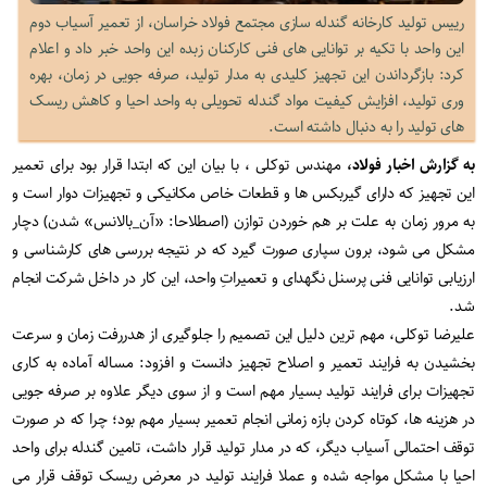
رییس تولید کارخانه گندله سازی مجتمع فولاد خراسان، از تعمیر آسیاب دوم
این واحد با تکیه بر توانایی های فنی کارکنان زبده این واحد خبر داد و اعلام
کرد: بازگرداندن این تجهیز کلیدی به مدار تولید، صرفه جویی در زمان، بهره
وری تولید، افزایش کیفیت مواد گندله تحویلی به واحد احیا و کاهش ریسک
های تولید را به دنبال داشته است.
به گزارش اخبار فولاد،
مهندس توکلی ، با بیان این که ابتدا قرار بود برای تعمیر
این تجهیز که دارای گیربکس ها و قطعات خاص مکانیکی و تجهیزات دوار است و
به مرور زمان به علت بر هم خوردن توازن (اصطلاحا: «آن_بالانس» شدن) دچار
مشکل می شود، برون سپاری صورت گیرد که در نتیجه بررسی های کارشناسی و
ارزیابی توانایی فنی پرسنل نگهدای و تعمیراتِ واحد، این کار در داخل شرکت انجام
شد.
علیرضا توکلی، مهم ترین دلیل این تصمیم را جلوگیری از هدررفت زمان و سرعت
بخشیدن به فرایند تعمیر و اصلاح تجهیز دانست و افزود: مساله آماده به کاری
تجهیزات برای فرایند تولید بسیار مهم است و از سوی دیگر علاوه بر صرفه جویی
در هزینه ها، کوتاه کردن بازه زمانی انجام تعمیر بسیار مهم بود؛ چرا که در صورت
توقف احتمالی آسیاب دیگر، که در مدار تولید قرار داشت، تامین گندله برای واحد
احیا با مشکل مواجه شده و عملا فرایند تولید در معرض ریسک توقف قرار می