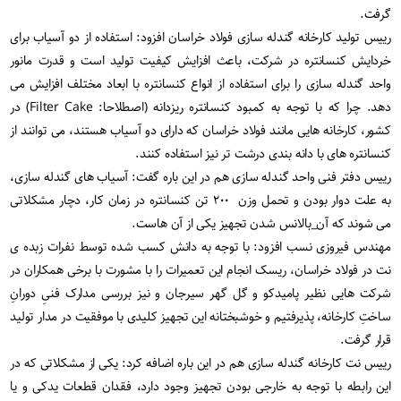
گرفت.
رییس تولید کارخانه گندله سازی فولاد خراسان افزود: استفاده از دو آسیاب برای
خردایش کنسانتره در شرکت، باعث افزایش کیفیت تولید است و قدرت مانور
واحد گندله سازی را برای استفاده از انواع کنسانتره با ابعاد مختلف افزایش می
دهد. چرا که با توجه به کمبود کنسانتره ریزدانه (اصطلاحا: Filter Cake) در
کشور، کارخانه هایی مانند فولاد خراسان که دارای دو آسیاب هستند، می توانند از
کنسانتره های با دانه بندی درشت تر نیز استفاده کنند.
رییس دفتر فنی واحد گندله سازی هم در این باره گفت: آسیاب های گندله سازی،
به علت دوار بودن و تحمل وزن ۲۰۰ تن کنسانتره در زمان کار، دچار مشکلاتی
می شوند که آن_بالانس شدن تجهیز یکی از آن هاست.
مهندس فیروزی نسب افزود: با توجه به دانش کسب شده توسط نفرات زبده ی
نت در فولاد خراسان، ریسک انجام این تعمیرات را با مشورت با برخی همکاران در
شرکت هایی نظیر پامیدکو و گل گهر سیرجان و نیز بررسی مدارک فنیِ دورانِ
ساختِ کارخانه، پذیرفتیم و خوشبختانه این تجهیز کلیدی با موفقیت در مدار تولید
قرار گرفت.
رییس نت کارخانه گندله سازی هم در این باره اضافه کرد: یکی از مشکلاتی که در
این رابطه با توجه به خارجی بودن تجهیز وجود دارد، فقدان قطعات یدکی و یا