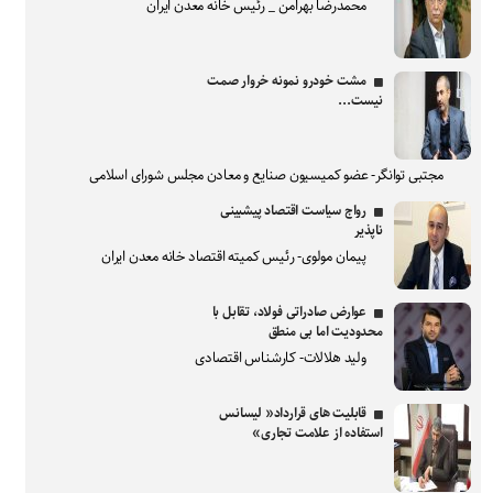
محمدرضا بهرامن _ رئیس خانه معدن ایران
مشت خودرو نمونه خروار صمت
نیست...
مجتبی توانگر- عضو کمیسیون صنایع و معادن مجلس شورای اسلامی
رواج سیاست اقتصاد پیشبینی
ناپذیر
پیمان مولوی- رئیس کمیته اقتصاد خانه معدن ایران
عوارض صادراتی فولاد، تقابل با
محدودیت اما بی منطق
ولید هلالات- کارشناس اقتصادی
قابلیت های قرارداد« لیسانس
استفاده از علامت تجاری»