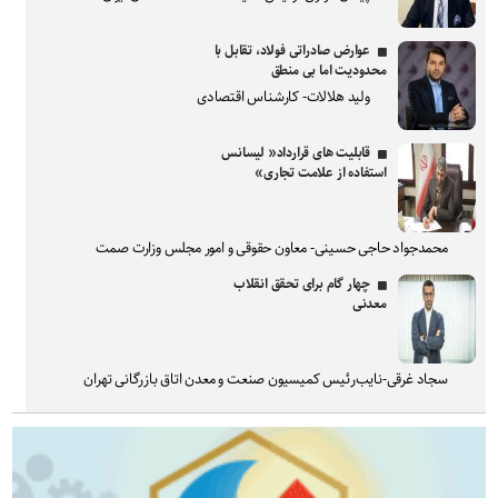
عوارض صادراتی فولاد، تقابل با
محدودیت اما بی منطق
ولید هلالات- کارشناس اقتصادی
قابلیت های قرارداد« لیسانس
استفاده از علامت تجاری»
محمدجواد حاجی حسینی- معاون حقوقی و امور مجلس وزارت صمت
چهار گام برای تحقق انقلاب
معدنی
سجاد غرقی-نایب‌رئیس کمیسیون صنعت و معدن اتاق بازرگانی تهران