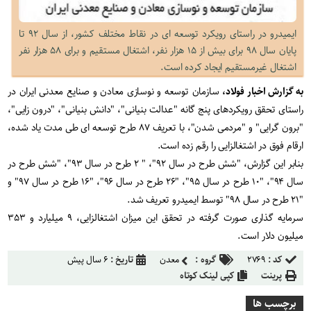
ایمیدرو در راستای رویکرد توسعه ای در نقاط مختلف کشور، از سال ۹۲ تا
پایان سال ۹۸ برای بیش از ۱۵ هزار نفر، اشتغال مستقیم و برای ۵۸ هزار نفر
اشتغال غیرمستقیم ایجاد کرده است.
به گزارش اخبار فولاد،
سازمان توسعه و نوسازی معادن و صنایع معدنی ایران در
راستای تحقق رویکردهای پنج گانه "عدالت بنیانی"، "دانش بنیانی"، "درون زایی"،
"برون گرایی" و "مردمی شدن"، با تعریف ۸۷ طرح توسعه ای طی مدت یاد شده،
ارقام فوق در اشتغالزایی را رقم زده است.
بنابر این گزارش، "شش طرح در سال ۹۲"، " ۲ طرح در سال ۹۳"، "شش طرح در
سال ۹۴"، "۱۰ طرح در سال ۹۵"، "۲۶ طرح در سال ۹۶"، "۱۶ طرح در سال ۹۷" و
"۲۱ طرح در سال ۹۸" توسط ایمیدرو تعریف شد.
سرمایه گذاری صورت گرفته در تحقق این میزان اشتغالزایی، ۹ میلیارد و ۳۵۳
میلیون دلار است.
کد :
۲۷۶۹
گروه :
معدن
تاریخ :
۶ سال پیش
پرینت
کپی لینک کوتاه
برچسب ها