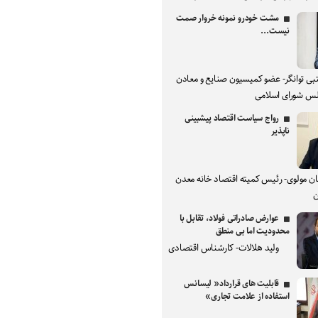
مشت خودرو نمونه خروار صمت
نیست...
بی توانگر- عضو کمیسیون صنایع و معادن
س شورای اسلامی
رواج سیاست اقتصاد پیشبینی
ناپذیر
ان مولوی- رئیس کمیته اقتصاد خانه معدن
ن
عوارض صادراتی فولاد، تقابل با
محدودیت اما بی منطق
ولید هلالات- کارشناس اقتصادی
قابلیت های قرارداد« لیسانس
استفاده از علامت تجاری»