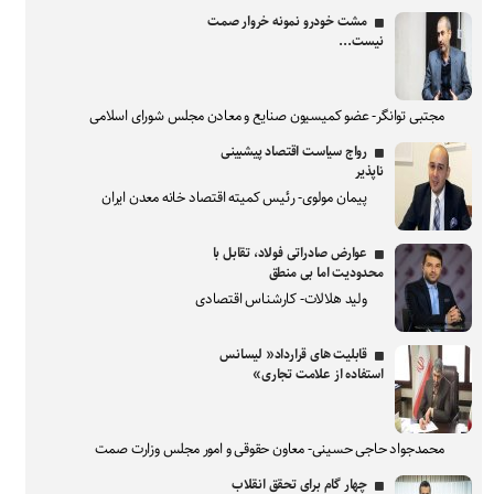
مشت خودرو نمونه خروار صمت
نیست...
مجتبی توانگر- عضو کمیسیون صنایع و معادن مجلس شورای اسلامی
رواج سیاست اقتصاد پیشبینی
ناپذیر
پیمان مولوی- رئیس کمیته اقتصاد خانه معدن ایران
عوارض صادراتی فولاد، تقابل با
محدودیت اما بی منطق
ولید هلالات- کارشناس اقتصادی
قابلیت های قرارداد« لیسانس
استفاده از علامت تجاری»
محمدجواد حاجی حسینی- معاون حقوقی و امور مجلس وزارت صمت
چهار گام برای تحقق انقلاب