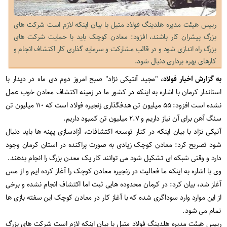
رییس هیئت مدیره هلدینگ فولاد متیل با بیان اینکه لازم است شرکت های
بزرگ پیشران کار باشند، افزود: معادن کوچک باید با حمایت شرکت های
بزرگ راه اندازی شود و در قالب مشارکت و سرمایه گذاری کار اکتشاف انجام و
کارهای بهره برداری دنبال شود.
به گزارش اخبار فولاد،
"مجید آنتیکی نژاد" صبح امروز دوم دی ماه در دیدار با
استاندار کرمان با اشاره به اینکه در کشور ما در زمینه اکتشاف معادن خوب عمل
نشده است افزود: ۵۵ میلیون تن هدفگذاری زنجیره فولاد است که ۱۱۰ میلیون تن
سنگ آهن برای آن نیاز داریم و ۲.۷ میلیون تن کمبود داریم.
آتیکی نژاد با بیان اینکه در کنار توسعه اکتشافات، آزادسازی پهنه ها باید دنبال
شود تصریح کرد: معادن کوچک زیادی به صورت پراکنده در استان کرمان وجود
دارد و وقتی شبکه ای تشکیل شود می توانند کار یک معدن بزرگ را انجام بدهند.
وی با اشاره به اینکه ما فعالیت در زنجیره معادن کوچک را آغاز کرده ایم و از مس
آغاز شد، بیان کرد: در کرمان محدوده هایی ثبت اما اکتشاف انجام نشده و برخی
از این موارد وارد سوداگری شده که با آغاز کار در معادن کوچک این سفته بازی ها
تمام می شود.
رییس هیئت مدیره هلدینگ فولاد متیل با بیان اینکه لازم است شرکت های بزرگ