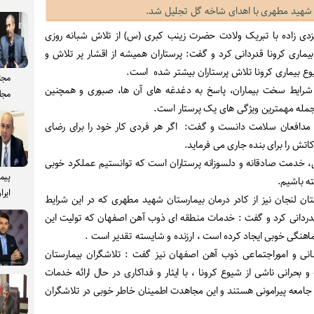
 شهید مطهری با اهدای شاخه گل تجلیل شد.
زدی زاده با تبریک ولادت حضرت زینب کبری (س) از تلاش شبانه روزی
بیماری کرونا قدردانی کرد و گفت: پرستاران همیشه از اقشار پر تلاش و
ع بیماری کرونا تلاش پرستاران بیشتر شده است.
مجت
ایط سخت بیماران، پاسخ به دغدغه های آن ها، صبوری و همچنین
مجل
مله مهم­ترین ویژگی های یک پرستار است.
 مدافعان سلامت دانست و گفت: اگر هر فردی کار خود را برای رضای
کاتش را برای بنده جاری می فرماید.
یی، خدمت صادقانه و دلسوزانه پرستاران است که توانستیم عملکرد خوبی
پیم
ته باشیم.
ایرا
ان لنجان نیز از کادر درمان بیمارستان شهید مطهری که در این شرایط
ردانی کرد و گفت : خدمات منطقه ای ذوب آهن اصفهان که تولیت این
ماهنگی خوبی ایجاد کرده است ، ارزنده و شایسته تقدیر است .
انی و اموراجتماعی ذوب آهن اصفهان نیز گفت : تلاشگران بیمارستان
رانی ناشی از شیوع کرونا ، با ایثار و فداکاری در حال ارائه خدمات
 جامعه پیرامونی هستند و این مجاهدت اطمینان خاطر خوبی در تلاشگران