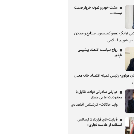
مشت خودرو نمونه خروار صمت
نیست...
بی توانگر- عضو کمیسیون صنایع و معادن
س شورای اسلامی
رواج سیاست اقتصاد پیشبینی
ناپذیر
ان مولوی- رئیس کمیته اقتصاد خانه معدن
ن
عوارض صادراتی فولاد، تقابل با
محدودیت اما بی منطق
ولید هلالات- کارشناس اقتصادی
قابلیت های قرارداد« لیسانس
استفاده از علامت تجاری»