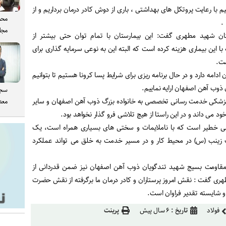
یم با رعایت پروتکل های بهداشتی ، باری از دوش کادر درمان برداریم و از
محم
.
مجل
ان شهید مطهری گفت: این بیمارستان با تمام توان حتی بیشتر از
با این بیماری هزینه کرده است که البته این به نوعی سرمایه گذاری برای
ست.
ادامه دارد و در حال برنامه ریزی برای شرایط پسا کرونا هستیم تا بتوانیم
ذوب آهن اصفهان ارایه نماییم.
سجا
 پزشکی خدمت رسانی تخصصی به خانواده بزرگ ذوب آهن اصفهان و سایر
معدن
خود می داند و در این راستا از هیچ تلاشی فرو گذار نخواهد بود.
ی خطیر است که با ناملایمات و سختی های بسیاری همراه است، یک
رت زینب (س) در محیط کار و در مسیر خدمت به خلق می تواند عملکرد
مقاومت بسیج شهید تندگویان ذوب آهن اصفهان نیز ضمن قدردانی از
هری گفت : نقش امروز پرستاران و کادر درمان ما برگرفته از نقش حضرت
 شایسته تقدیر فراوان است.
فولاد
تاریخ :
۶ سال پیش
پرینت