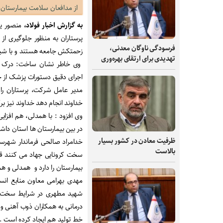
از مدافعان سلامت بیمارستان
به گزارش اخبار فولاد،
منصور ی
پرستاران به منظور جلوگیری از 
فرسودگی ناوگان معدنی،
زحمتکش جامعه هستند و با شیو
تهدیدی برای ارتقای بهره‌وری
وی خاطر نشان ساخت: درک شر
اجرای دقیق دستورات پزشک از ج
مدیر عامل شرکت، پرستاران را
خداوند انجام دهد خداوند نیز بر
وی افزود : با همدلی، هم افزا
در بین بیمارستان ها استان داش
ظرفیت‌ معادن در کشور بسیار
خدامراد صالحی فرماندار شهرست
بالاست
سخت کرونایی جهاد می کنند قد
بیمارستان را دارد و همدلی و ه
مهدی بهرامی معاون منابع انس
شهید مطهری در شرایط سخت و بح
درمانی به همکاران ذوب آهنی و
خط تولید هم ایجاد کرده است .