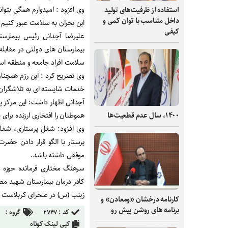
وی افزود : امیدوارم همگی بتوان
استفاده از ظرفیت‌های تولید
داخل متناسب با توان کمی و
این بحران به سلامت عبور کنیم 
کیفی
علیرضا آجدانی رئیس بیمارست
بیمارستان های دولتی در مقابله 
سلامت افراد جامعه و منطقه ا
وی تصریح کرد : این رزم همچنان 
خدمات شایسته ای به تلاشگران 
آجدانی اظهار داشت: این مرکز
۱۴۰۰، سال عدم قطعیت‌ها
هموطنان را افتخاری ارزنده برای 
وی افزود: شغل پرستاری، شغل
پرستار با الگو قرار دادن حض
موفقی داشته باشد.
سرهنگ مختاری فرمانده حوزه 
کادر درمان بیمارستان شهید مط
زینب (س) در صحرای کربلاست و
کارنامه درخشان «ومعادن» و
برنامه های روشن پیش رو
کد :
۲۷۴۷
گروه :
کپی لینک کوتاه