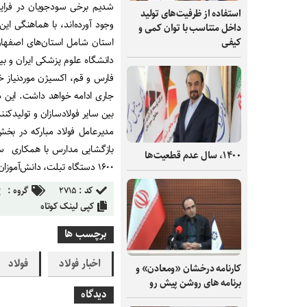
شدیم برخی سودجویان در فرایند 
استفاده از ظرفیت‌های تولید
داخل متناسب با توان کمی و
استان شامل استان‌های اصفهان،
کیفی
دانشگاه علوم پزشکی ایران و بی
فارس و قم، اکسیژن موردنیاز خود
جاری ادامه خواهد داشت. این در
بین سایر فولادسازان و تولیدکنن
مدیرعامل فولاد مبارکه در بخش
بازگشایی مدارس با همکاری سازم
۱۴۰۰، سال عدم قطعیت‌ها
۱۶۰۰ دستگاه تبلت، دانش‌آموزان کم‌برخوردار را مورد توجه قرار داد.
کد :
۲۷۱۵
گروه :
کپی لینک کوتاه
برچسب ها
اخبار فولاد
فولاد
کارنامه درخشان «ومعادن» و
برنامه های روشن پیش رو
دیدگاه