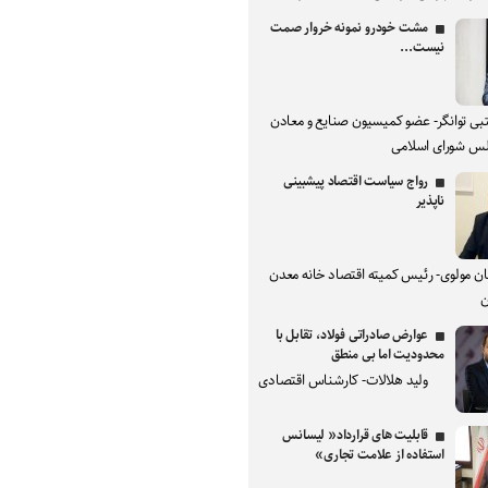
مشت خودرو نمونه خروار صمت
نیست...
بی توانگر- عضو کمیسیون صنایع و معادن
س شورای اسلامی
رواج سیاست اقتصاد پیشبینی
ناپذیر
ان مولوی- رئیس کمیته اقتصاد خانه معدن
ن
عوارض صادراتی فولاد، تقابل با
محدودیت اما بی منطق
ولید هلالات- کارشناس اقتصادی
قابلیت های قرارداد« لیسانس
استفاده از علامت تجاری»