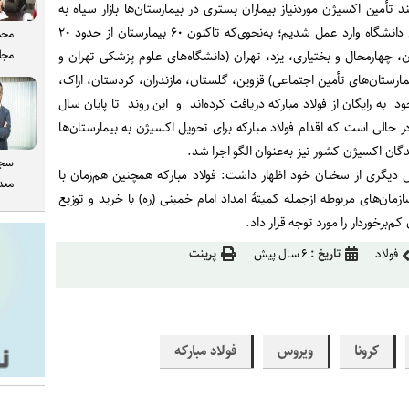
تأمین اکسیژن موردنیاز بیماران بستری در بیمارستان‌ها بازار سیاه به
وجود آورده‌اند، با هماهنگی این دانشگاه وارد عمل شدیم؛ به‌نحوی‌که تاکنون ۶۰ بیمارستان از حدود ۲۰
محم
مجل
 چهارمحال و بختیاری، یزد، تهران (دانشگاه‌های علوم پزشکی تهران و
مارستان‌های تأمین اجتماعی) قزوین، گلستان، مازندران، کردستان، اراک،
 به‌ رایگان از فولاد مبارکه دریافت کرده‌اند و این روند تا پایان سال
 حالی است که اقدام فولاد مبارکه برای تحویل اکسیژن به بیمارستان‌ها
دگان اکسیژن کشور نیز به‌عنوان الگو اجرا شد.
سجا
 دیگری از سخنان خود اظهار داشت: فولاد مبارکه همچنین هم‌زمان با
معدن
ان‌های مربوطه ازجمله کمیتۀ امداد امام خمینی (ره) با خرید و توزیع
فولاد
تاریخ :
۶ سال پیش
پرینت
کرونا
ویروس
فولاد مبارکه