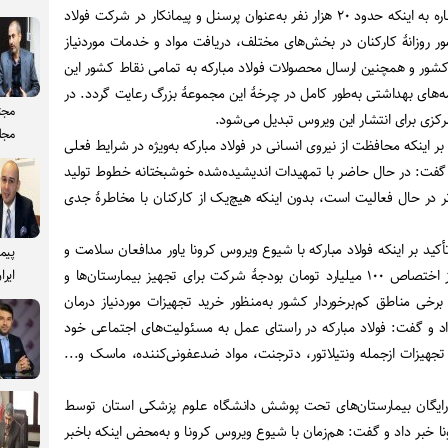
وی با اشاره به اینکه حدود ۲۰ هزار نفر به‌عنوان پرسنل و پیمانکار در شرکت فولاد
ر روزانۀ کارکنان در بخش‌های مختلف، دریافت مواد و خدمات موردنیاز
رکه از حدود ۶۰ درصد کشور و همچنین ارسال محصولات فولاد مبارکه به تمامی نقاط کشور این
نامه‌های بهداشتی به‌طور کامل در چرخۀ این مجموعۀ بزرگ رعایت گردد. در
مجت
رکزی برای انتشار این ویروس تبدیل می‌شود.
مجل
بر اینکه محافظت از نیروی انسانی در فولاد مبارکه به‌ویژه در شرایط فعلی
 گفت: در حال حاضر با تمهیدات اندیشیده‌شده خوشبختانه خطوط تولید
تر در حال فعالیت است، بدون اینکه هیچ‌یک از کارکنان با مخاطرۀ جدی
ید بر اینکه فولاد مبارکه با شیوع ویروس کرونا یاور مدافعان سلامت و
پیم
حامی مردم عزیز بوده است، از اختصاص ۱۰۰ میلیارد تومان بودجۀ شرکت برای تجهیز بیمارستان‌ها و
ایرا
برخی مناطق کم‌برخوردار کشور به‌منظور خرید تجهیزات موردنیاز درمان
داد و گفت: فولاد مبارکه در راستای عمل به مسئولیت‌های اجتماعی خود
تجهیزات ازجمله ونتیلاتور، دترجنت، مواد ضدعفونی‌کننده، ماسک و...
رایگان بیمارستان‌های تحت پوشش دانشگاه علوم پزشکی استان توسط
رونا خبر داد و گفت: هم‌زمان با شیوع ویروس کرونا و به‌محض اینکه باخبر