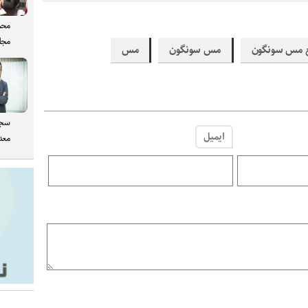
محم
مجل
 مس سونگون
مس سونگون
مس
سجا
ایمیل
معدن