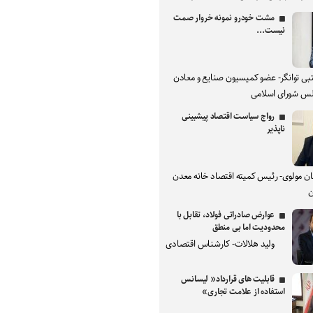
مشت خودرو نمونه خروار صمت
نیست...
بی توانگر- عضو کمیسیون صنایع و معادن
س شورای اسلامی
رواج سیاست اقتصاد پیشبینی
ناپذیر
ان مولوی- رئیس کمیته اقتصاد خانه معدن
ن
عوارض صادراتی فولاد، تقابل با
محدودیت اما بی منطق
ولید هلالات- کارشناس اقتصادی
قابلیت های قرارداد« لیسانس
استفاده از علامت تجاری»