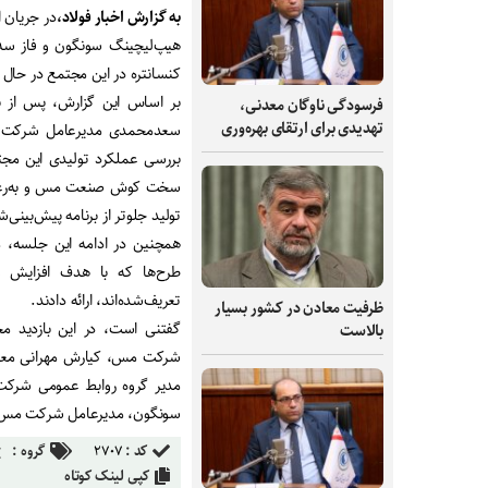
به گزارش اخبار فولاد،
در جریان 
هیپ‌لیچینگ سونگون و فاز س
کنسانتره در این مجتمع در حال 
بر اساس این گزارش، پس از ب
فرسودگی ناوگان معدنی،
تهدیدی برای ارتقای بهره‌وری
سعدمحمدی مدیرعامل شرکت مس
بررسی عملکرد تولیدی این مجتم
سخت کوش صنعت مس و به‌رغم شی
تولید جلوتر از برنامه پیش‌بینی
همچنین در ادامه این جلسه، 
طرح‌ها که با هدف افزایش و
تعریف‌شده‌اند، ارائه دادند.
ظرفیت‌ معادن در کشور بسیار
گفتنی است، در این بازدید م
بالاست
شرکت مس، کیارش مهرانی معاو
مدیر گروه روابط عمومی شرکت
سونگون، مدیرعامل شرکت مس را
کد :
۲۷۰۷
گروه :
کپی لینک کوتاه