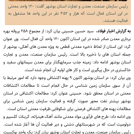
رئیس سازمان صنعت، معدن و تجارت استان بوشهر گفت: ۱۲۰ واحد معدنی
در این استان فعال است که هزار و ۳۵۲ نفر در این واحد ها مشغول به
فعالیت هستند.
به گزارش اخبار فولاد،
سید حسین حسینی بیان کرد: از مجموع ۲۵۸ پروانه ‎بهره
برداری معدن صادر شده در این استان اکنون ۱۲۰ واحد آن فعال است. وی عنوان
کرد: این استان از لحاظ ذخیره معدنی قطعی به ویژه معدن ‏های آهکی، بوشهر از
جمله استان‏ های با ذخیره بالا است. رئیس سازمان صنعت، معدن و تجارت
استان بوشهر ادامه داد: زمینه جذب سرمایه‎گذار برای معدن‏ سیمان‎های سفید و
خاکستری در حال پیگیری است و کار های اولیه آن انجام شده است.
وی بیان کرد: در استان بوشهر اکنون ۹ پهنه اکتشافی وجود دارد که امور مرتبط با
آن از سوی سازمان زمین شناسی در حال انجام است تا مطالعات اکتشافات
معدنی در استان محقق شود. حسینی عنوان کرد: مطالعات اکتشافی در استان
بوشهر بیشتر نفت محور صورت گرفته و فعالیت سازمان زمین شناسی برای
مطالعات پهنه‏ های اکتشافی فرصتی برای شکوفایی ظرفیت معدنی استان است.
وی ادامه داد: طرح های فرآوری مواد معدنی مانند آهک هیدراته، کربنات کلسیم و
دولومیت است که در شهرستان‏های دشتی و دیر فعالیت آن ها آغاز شده است.
رئیس سازمان صنعت، معدن و تجارت استان بوشهر بیان کرد: یک واحد بوکسیت