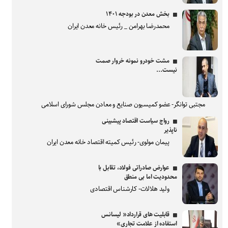
بخش معدن در بودجه ۱۴۰۱
محمدرضا بهرامن _ رئیس خانه معدن ایران
مشت خودرو نمونه خروار صمت
نیست...
مجتبی توانگر- عضو کمیسیون صنایع و معادن مجلس شورای اسلامی
رواج سیاست اقتصاد پیشبینی
ناپذیر
پیمان مولوی- رئیس کمیته اقتصاد خانه معدن ایران
عوارض صادراتی فولاد، تقابل با
محدودیت اما بی منطق
ولید هلالات- کارشناس اقتصادی
قابلیت های قرارداد« لیسانس
استفاده از علامت تجاری»