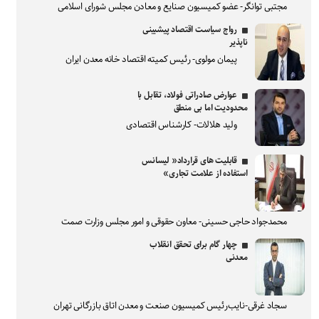
مجتبی توانگر- عضو کمیسیون صنایع و معادن مجلس شورای اسلامی
رواج سیاست اقتصاد پیشبینی
ناپذیر
پیمان مولوی- رئیس کمیته اقتصاد خانه معدن ایران
عوارض صادراتی فولاد، تقابل با
محدودیت اما بی منطق
ولید هلالات- کارشناس اقتصادی
قابلیت های قرارداد« لیسانس
استفاده از علامت تجاری»
محمدجواد حاجی حسینی- معاون حقوقی و امور مجلس وزارت صمت
چهار گام برای تحقق انقلاب
معدنی
سجاد غرقی-نایب‌رئیس کمیسیون صنعت و معدن اتاق بازرگانی تهران