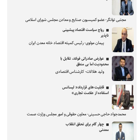
مجتبی توانگر- عضو کمیسیون صنایع و معادن مجلس شورای اسلامی
رواج سیاست اقتصاد پیشبینی
ناپذیر
پیمان مولوی- رئیس کمیته اقتصاد خانه معدن ایران
عوارض صادراتی فولاد، تقابل با
محدودیت اما بی منطق
ولید هلالات- کارشناس اقتصادی
قابلیت های قرارداد« لیسانس
استفاده از علامت تجاری»
محمدجواد حاجی حسینی- معاون حقوقی و امور مجلس وزارت صمت
چهار گام برای تحقق انقلاب
معدنی