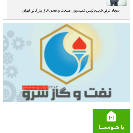
سجاد غرقی-نایب‌رئیس کمیسیون صنعت و معدن اتاق بازرگانی تهران