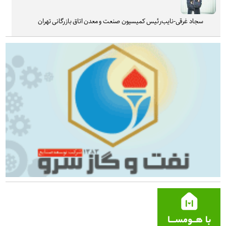
سجاد غرقی-نایب‌رئیس کمیسیون صنعت و معدن اتاق بازرگانی تهران