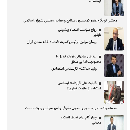
نیست...
مجتبی توانگر- عضو کمیسیون صنایع و معادن مجلس شورای اسلامی
رواج سیاست اقتصاد پیشبینی
ناپذیر
پیمان مولوی- رئیس کمیته اقتصاد خانه معدن ایران
عوارض صادراتی فولاد، تقابل با
محدودیت اما بی منطق
ولید هلالات- کارشناس اقتصادی
قابلیت های قرارداد« لیسانس
استفاده از علامت تجاری»
محمدجواد حاجی حسینی- معاون حقوقی و امور مجلس وزارت صمت
چهار گام برای تحقق انقلاب
معدنی