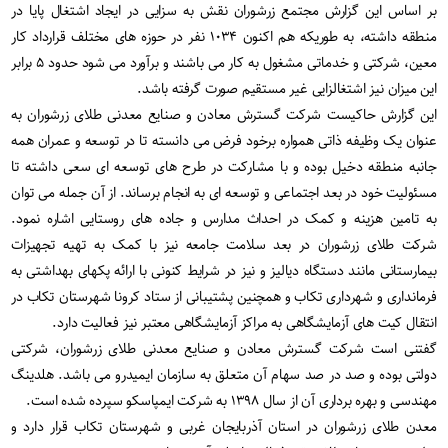
بر اساس این گزارش مجتمع زرشوران نقش به سزایی در ایجاد اشتغال پایا در
منطقه داشته، به طوریکه هم اکنون ۱۰۳۴ نفر در حوزه های مختلف قرارداد کار
معین، شرکتی و خدماتی مشغول به کار می باشند و برآورد می شود حدود ۵ برابر
این میزان نیز اشتغالزایی غیر مستقیم صورت گرفته باشد.
این گزارش حاکیست شرکت گسترش معادن و صنایع معدنی طلای زرشوران به
عنوان یک وظیفه ذاتی همواره برخود فرض می دانسته تا در توسعه و عمران همه
جانبه منطقه دخیل بوده و با مشارکت در طرح های توسعه ای سعی داشته تا
مسئولیت خود در بعد اجتماعی و توسعه ای به انجام برساند. از آن جمله می توان
به تامین هزینه و کمک در احداث مدارس و جاده های روستایی اشاره نمود.
شرکت طلای زرشوران در بعد سلامت جامعه نیز با کمک به تهیه تجهیزات
بیمارستانی مانند دستگاه دیالیز و نیز در شرایط کنونی با ارائه پکهای بهداشتی به
فرمانداری و شهرداری تکاب و همچنین پشتیبانی از ستاد کرونا شهرستان تکاب در
انتقال کیت های آزمایشگاهی به مراکز آزمایشگاهی معتبر نیز فعالیت دارد.
گفتنی است شرکت گسترش معادن و صنایع معدنی طلای زرشوران، شرکتی
دولتی بوده و صد در صد سهام آن متعلق به سازمان ایمیدرو می باشد. هلدینگ
مهندسی و بهره برداری آن از سال ۱۳۹۸ به شرکت ایمپاسکو سپرده شده است.
معدن طلای زرشوران در استان آذربایجان غربی و شهرستان تکاب قرار دارد و