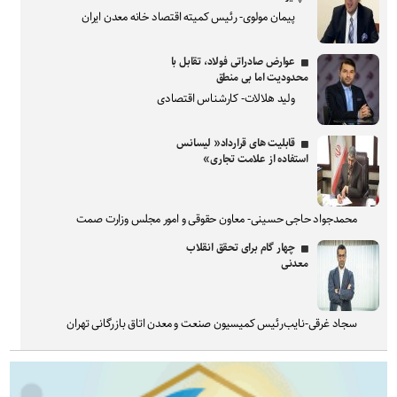
پیمان مولوی- رئیس کمیته اقتصاد خانه معدن ایران
عوارض صادراتی فولاد، تقابل با
محدودیت اما بی منطق
ولید هلالات- کارشناس اقتصادی
قابلیت های قرارداد« لیسانس
استفاده از علامت تجاری»
محمدجواد حاجی حسینی- معاون حقوقی و امور مجلس وزارت صمت
چهار گام برای تحقق انقلاب
معدنی
سجاد غرقی-نایب‌رئیس کمیسیون صنعت و معدن اتاق بازرگانی تهران