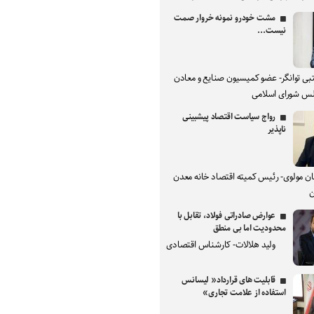
مشت خودرو نمونه خروار صمت
نیست...
بی توانگر- عضو کمیسیون صنایع و معادن
س شورای اسلامی
رواج سیاست اقتصاد پیشبینی
ناپذیر
ان مولوی- رئیس کمیته اقتصاد خانه معدن
ن
عوارض صادراتی فولاد، تقابل با
محدودیت اما بی منطق
ولید هلالات- کارشناس اقتصادی
قابلیت های قرارداد« لیسانس
استفاده از علامت تجاری»