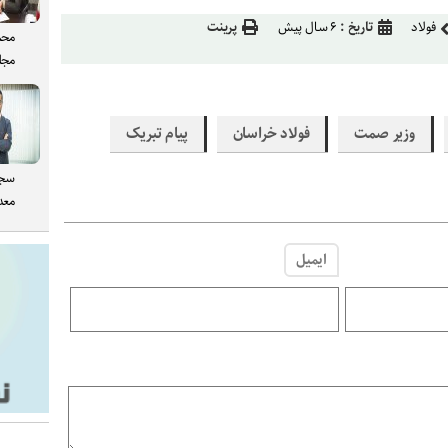
فولاد
تاریخ :
۶ سال پیش
پرینت
محم
مجل
وزیر صمت
فولاد خراسان
پیام تبریک
سجا
معدن
ایمیل