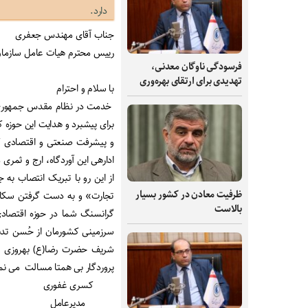
دارد.
جناب آقای مهندس جعفری
رییس محترم هیات عامل سازمان 
فرسودگی ناوگان معدنی،
تهدیدی برای ارتقای بهره‌وری
با سلام و احترام
خدمت در نظام مقدس جمهوری اسل
برای پیشبرد و هدایت این حوزه
و پیشرفت صنعتی و اقتصادی کش
ادارهی این آوردگاه، ارج و ثمری
از این رو با تبریک انتصاب به
ظرفیت‌ معادن در کشور بسیار
تجارت» و به دست گرفتن سکان
بالاست
گرانسنگ شما در حوزه اقتصادی
سرزمینی کشورمان از حُسن تدب
شریف حضرت رضا(ع) بهروزی و ک
پروردگار بی همتا مسالت می نم
کسری غفوری
مدیرعامل