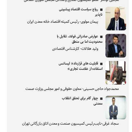
رواج سیاست اقتصاد پیشبینی
ناپذیر
پیمان مولوی- رئیس کمیته اقتصاد خانه معدن ایران
عوارض صادراتی فولاد، تقابل با
محدودیت اما بی منطق
ولید هلالات- کارشناس اقتصادی
قابلیت های قرارداد« لیسانس
استفاده از علامت تجاری»
محمدجواد حاجی حسینی- معاون حقوقی و امور مجلس وزارت صمت
چهار گام برای تحقق انقلاب
معدنی
سجاد غرقی-نایب‌رئیس کمیسیون صنعت و معدن اتاق بازرگانی تهران