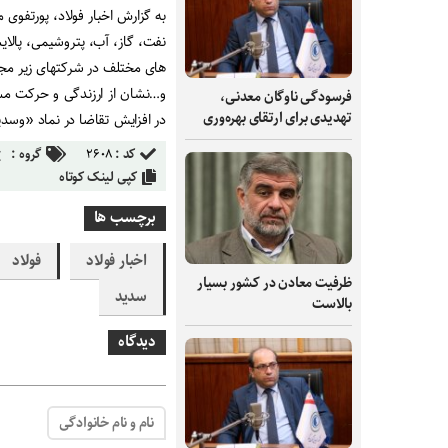
به گزارش اخبار فولاد، پورتف
نفت، گاز، آب، پتروشیمی، پالای
های مختلف در شرکتهای زیر مجم
و…نشان از ارزندگی و حرکت مس
فرسودگی ناوگان معدنی،
تهدیدی برای ارتقای بهره‌وری
در افزایش تقاضا در نماد «وسدی
کد :
۲۶۰۸
گروه :
کپی لینک کوتاه
برچسب ها
اخبار فولاد
فولاد
ظرفیت‌ معادن در کشور بسیار
سدید
بالاست
دیدگاه
نام و نام خانوادگی