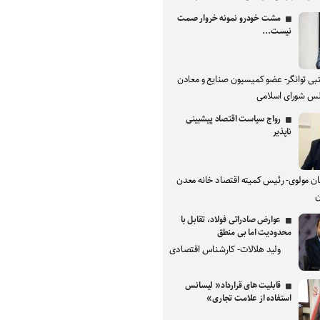
مشت خودرو نمونه خروار صمت
نیست...
بی توانگر- عضو کمیسیون صنایع و معادن
س شورای اسلامی
رواج سیاست اقتصاد پیشبینی
ناپذیر
ان مولوی- رئیس کمیته اقتصاد خانه معدن
ن
عوارض صادراتی فولاد، تقابل با
محدودیت اما بی منطق
ولید هلالات- کارشناس اقتصادی
قابلیت های قرارداد« لیسانس
استفاده از علامت تجاری»