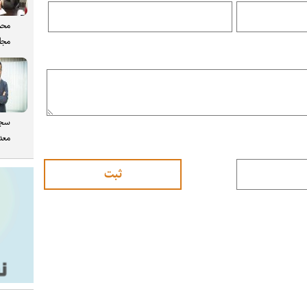
محم
مجل
سجا
معدن