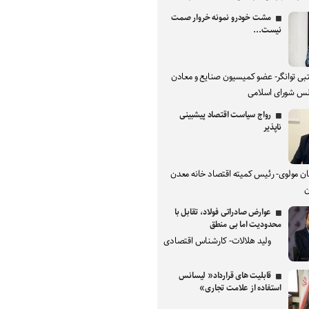
مشت خودرو نمونه خروار صمت
نیست...
بی توانگر- عضو کمیسیون صنایع و معادن
س شورای اسلامی
رواج سیاست اقتصاد پیشبینی
ناپذیر
ان مولوی- رئیس کمیته اقتصاد خانه معدن
ن
عوارض صادراتی فولاد، تقابل با
محدودیت اما بی منطق
ولید هلالات- کارشناس اقتصادی
قابلیت های قرارداد« لیسانس
استفاده از علامت تجاری»