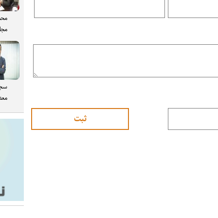
محم
مجل
سجا
معدن