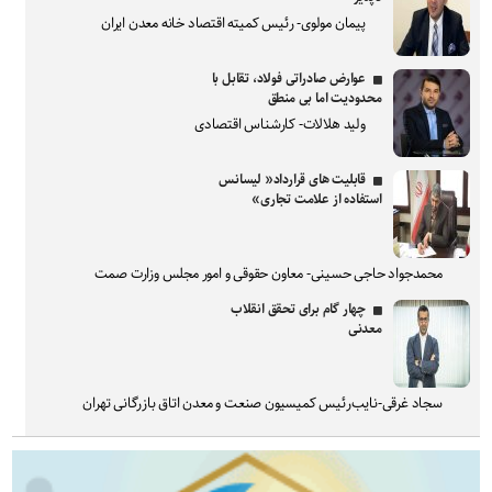
پیمان مولوی- رئیس کمیته اقتصاد خانه معدن ایران
عوارض صادراتی فولاد، تقابل با
محدودیت اما بی منطق
ولید هلالات- کارشناس اقتصادی
قابلیت های قرارداد« لیسانس
استفاده از علامت تجاری»
محمدجواد حاجی حسینی- معاون حقوقی و امور مجلس وزارت صمت
چهار گام برای تحقق انقلاب
معدنی
سجاد غرقی-نایب‌رئیس کمیسیون صنعت و معدن اتاق بازرگانی تهران