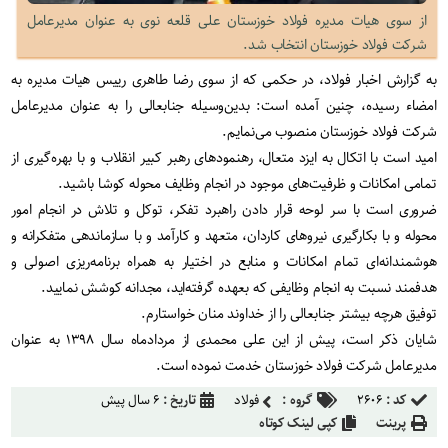
از سوی هیات مدیره فولاد خوزستان علی قلعه‌ نوی به عنوان مدیرعامل
شرکت فولاد خوزستان انتخاب شد.
به گزارش اخبار فولاد، در حکمی که از سوی رضا طاهری رییس هیات مدیره به
امضاء رسیده، چنین آمده است: بدین‌وسیله جنابعالی را به عنوان مدیرعامل
شرکت فولاد خوزستان منصوب می‌نمایم.
امید است با اتکال به ایزد متعال، رهنمودهای رهبر کبیر انقلاب و با بهره‌گیری از
تمامی امکانات و ظرفیت‌های موجود در انجام وظایف محوله کوشا باشید.
ضروری است با سر لوحه قرار دادن راهبرد تفکر، توکل و تلاش در انجام امور
محوله و با بکارگیری نیروهای کاردان، متعهد و کارآمد و با سازماندهی متفکرانه و
هوشمندانه‌ای تمام امکانات و منابع در اختیار به همراه برنامه‌ریزی اصولی و
هدفمند نسبت به انجام وظایفی که بعهده گرفته‌اید، مجدانه کوشش نمایید.
توفیق هرچه بیشتر جنابعالی را از خداوند منان خواستارم.
شایان ذکر است، پیش از این علی محمدی از مردادماه سال ۱۳۹۸ به عنوان
مدیرعامل شرکت فولاد خوزستان خدمت نموده است.
کد :
۲۶۰۶
گروه :
فولاد
تاریخ :
۶ سال پیش
پرینت
کپی لینک کوتاه