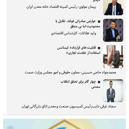
پیمان مولوی- رئیس کمیته اقتصاد خانه معدن ایران
عوارض صادراتی فولاد، تقابل با
محدودیت اما بی منطق
ولید هلالات- کارشناس اقتصادی
قابلیت های قرارداد« لیسانس
استفاده از علامت تجاری»
محمدجواد حاجی حسینی- معاون حقوقی و امور مجلس وزارت صمت
چهار گام برای تحقق انقلاب
معدنی
سجاد غرقی-نایب‌رئیس کمیسیون صنعت و معدن اتاق بازرگانی تهران