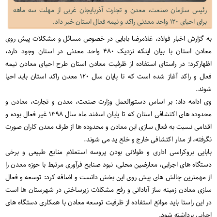
رئیس سازمان صنعت، معدن و تجارت آذربایجان غربی از مهلت سه ماهه
برای احیای ۱۲۰ واحد معدنی راکد و نیمه فعال استان خبر داد.
به گزارش اخبار فولاد، غلامرضا بابایی در خصوص مسائل و مشکلات پیش روی
معادن استان با بیان اینکه نزدیک ۴۸۰ واحد معدنی در استان وجود دارد،
اظهارکرد: در راستای استفاده از ظرفیت معادن استان طرح احیای معادن نیمه
فعال و راکد آغاز شده است که تا پایان سال ۱۲۰ معدن راکد استان باید احیا
شوند.
وی ادامه داد: بر اساس دستورالعمل وزارت صنعت، معدن و تجارت، معادن و
محدوده های اکتشافی استان که تا پایان اسفند ماه سال ۱۳۹۸ غیر فعال بوده و
اقدامی نسبت به فعال سازی این معادن و محدوده ها از طرف معدن کاران صورت
نگرفته، از مدار اکتشافی خارج و خلع ید می شوند.
بابایی بروکراسی اداری و طولانی بودن پروسه استعلام منابع طبیعی و برخی
دستگاه های اجرایی، معارضین محلی، نبود صنایع فرآوری مرتبط با حوزه معدن را
از مهمترین چالش های پیش روی این بخش دانست و اضافه کرد: توسعه و فعال
سازی معادن زمینه ساز آبادانی و رفع مشکلات زیرساختی در شهرستان ها است
در این راستا باید موانع استفاده از ظرفیت توسعه معادن با همکاری دستگاه های
اجرایی برداشته شود.