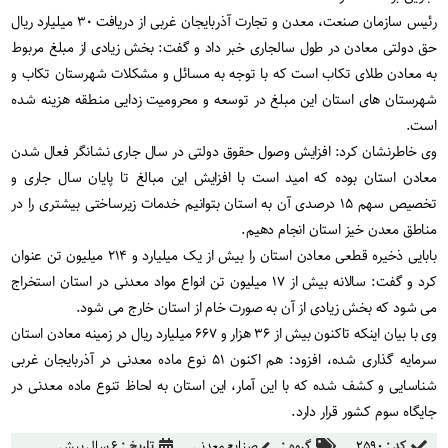
رئیس سازمان صنعت، معدن و تجارت آذربایجان غربی از دریافت ۳۰ میلیارد ریال
حق دولتی معادن در طول سالجاری خبر داد و گفت: بخش زیادی از مبلغ مربوط
به معادن طلای تکاب است که با توجه به مسائل و مشکلات شهرستان تکاب و
شهرستان های استان این مبلغ در توسعه و محرومیت زدایی منطقه هزینه شده
است.
وی خاطرنشان کرد: افزایش وصول حقوق دولتی در سال جاری نشانگر فعال شدن
معادن استان بوده که امید است با افزایش این مبالغ تا پایان سال جاری و
تخصیص سهم ۱۵ درصدی آن به استان بتوانیم خدمات زیرساختی بیشتری را در
مناطق معدن خیز استان انجام دهیم.
بابایی ذخیره قطعی معادن استان را بیش از یک میلیارد و ۲۱۴ میلیون تن عنوان
کرد و گفت: سالانه بیش از ۱۷ میلیون تن انواع مواد معدنی در استان استخراج
می شود که بخش زیادی از آن به صورت خام از استان خارج می شود.
وی با بیان اینکه تاکنون بیش از ۳۶ هزار و ۶۶۷ میلیارد ریال در زمینه معادن استان
سرمایه گذاری شده، افزود: هم اکنون ۵۱ نوع ماده معدنی در آذربایجان غربی
شناسایی و کشف شده که با این آمار، این استان به لحاظ تنوع ماده معدنی در
جایگاه سوم کشور قرار دارد.
کد :
۲۵۹۰
گروه :
صنایع معدنی
تاریخ :
۶ سال پیش